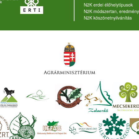
N2K erdei élőhelytípusok
N2K módszertan, eredmény
N2K köszönetnyilvánítás