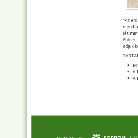
"Az erd
nem hat
(és min
Ebben a
adjuk k
TARTA
Mi
A 
A 