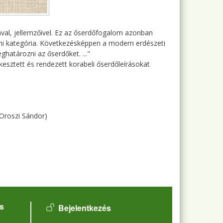
val, jellemzőivel. Ez az őserdőfogalom azonban
i kategória. Következésképpen a modern erdészeti
atározni az őserdőket. ..."
esztett és rendezett korabeli őserdőleírásokat
 Oroszi Sándor)
User account menu
s
Bejelentkezés