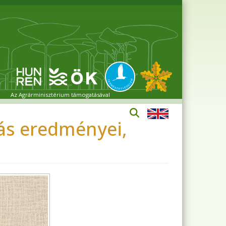
Az Agrárminisztérium támogatásával
ás eredményei,