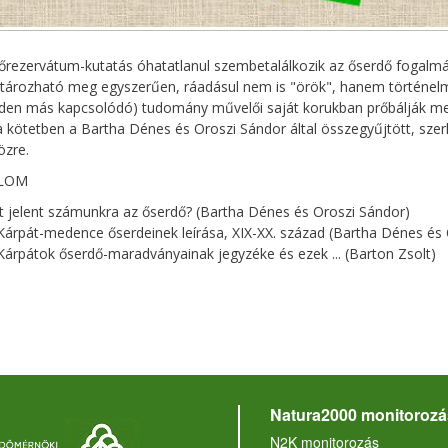
őrezervátum-kutatás óhatatlanul szembetalálkozik az őserdő fogalmá
ározható meg egyszerűen, ráadásul nem is "örök", hanem történelm
den más kapcsolódó) tudomány művelői saját korukban prőbálják megh
 kötetben a Bartha Dénes és Oroszi Sándor által összegyűjtött, szerk
özre.
LOM
t jelent számunkra az őserdő? (Bartha Dénes és Oroszi Sándor)
Kárpát-medence őserdeinek leírása, XIX-XX. század (Bartha Dénes és
Kárpátok őserdő-maradványainak jegyzéke és ezek ... (Barton Zsolt)
Natura2000 monitorozá
N2K monitorozás