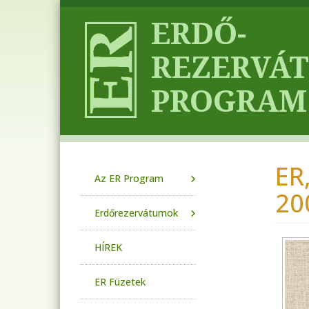
Ugrás a tartalomra
ER
Main navigation
Az ER Program
20
Erdőrezervátumok
HÍREK
ER Füzetek