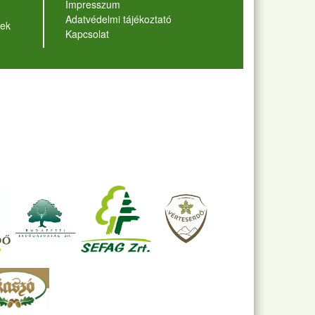
Lábléc
Impresszum
Adatvédelmi tájékoztató
ek
Kapcsolat