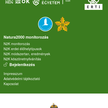
Natura2000 monitorozás
N2K monitorozás
N2K erdei élőhelytípusok
N2K módszertan, eredmények
N2K köszönetnyilvánítás
User account menu
Bejelentkezés
Lábléc
Impresszum
Adatvédelmi tájékoztató
Kapcsolat