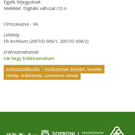
Egyéb feljegyzések
Melléklet: Digitális változat CD-n
Címszavazva - VA
Lelőhely
ER Archívum (2007/D-006/1, 2007/D-006/2)
Erdőrezervátumok
Vár-hegy Erdőrezervátum
erdőgazdálkodás
módszertan: kísérlet, kezelés
térkép: erdőtérkép, üzemtervi térkép