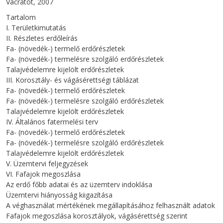
Vácrátót, 2007
Tartalom
I. Területkimutatás
II. Részletes erdőleírás
Fa- (növedék-) termelő erdőrészletek
Fa- (növedék-) termelésre szolgáló erdőrészletek
Talajvédelemre kijelölt erdőrészletek
III. Korosztály- és vágásérettségi táblázat
Fa- (növedék-) termelő erdőrészletek
Fa- (növedék-) termelésre szolgáló erdőrészletek
Talajvédelemre kijelölt erdőrészletek
IV. Általános fatermelési terv
Fa- (növedék-) termelő erdőrészletek
Fa- (növedék-) termelésre szolgáló erdőrészletek
Talajvédelemre kijelölt erdőrészletek
V. Üzemtervi feljegyzések
VI. Fafajok megoszlása
Az erdő főbb adatai és az üzemterv indoklása
Üzemtervi hiányosság kiigazítása
A véghasználat mértékének megállapításához felhasznált adatok
Fafajok megoszlása korosztályok, vágásérettség szerint