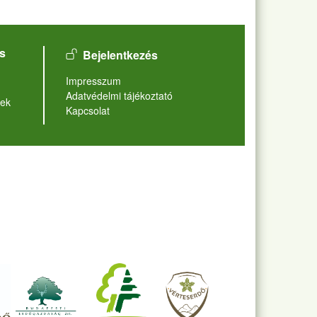
User account menu
s
Bejelentkezés
Lábléc
Impresszum
Adatvédelmi tájékoztató
ek
Kapcsolat