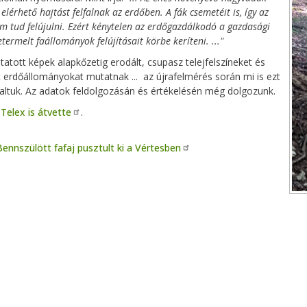
lérhető hajtást felfalnak az erdőben. A fák csemetéit is, így az
m tud felújulni. Ezért kénytelen az erdőgazdálkodó a gazdasági
etermelt faállományok felújításait körbe keríteni. ..."
atott képek alapkőzetig erodált, csupasz telejfelszíneket és
t erdőállományokat mutatnak ... az újrafelmérés során mi is ezt
altuk. Az adatok feldolgozásán és értékelésén még dolgozunk.
a
Telex is átvette
.
Bennszülött fafaj pusztult ki a Vértesben