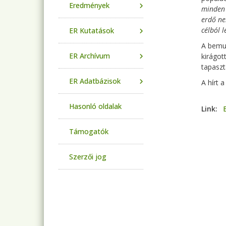
Eredmények
minden e
erdő ne
célból l
ER Kutatások
A bemut
ER Archívum
kirágot
tapaszt
ER Adatbázisok
A hírt 
Hasonló oldalak
Link
Támogatók
Szerzői jog