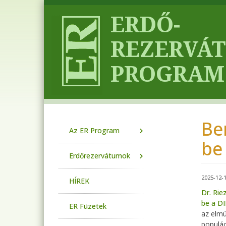
Ugrás a tartalomra
Be
Main navigation
Az ER Program
be
Erdőrezervátumok
2025-12-
HÍREK
Dr. Rie
be a DI
ER Füzetek
az elmú
populác