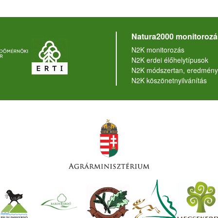
Natura2000 monitorozá
N2K monitorozás
N2K erdei élőhelytípusok
N2K módszertan, eredmény
N2K köszönetnyilvánítás