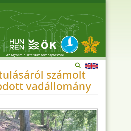
Az Agrárminisztérium támogatásával
tulásáról számolt
rodott vadállomány