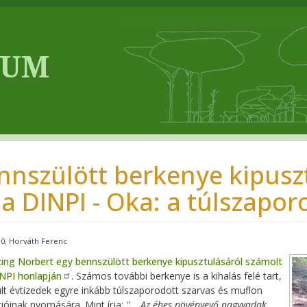
nnszülött berkenye kipusz
 a DINPI - Oka: a túlszapo
10
Horváth Ferenc
zing Norbert egy bennszülött berkenye kipusztulásáról számolt
NPI honlapján
. Számos további berkenye is a kihalás felé tart,
lt évtizedek egyre inkább túlszaporodott szarvas és muflon
ióinak nyomására. Mint írja:
"... A
z éhes növényevő nagyvadak