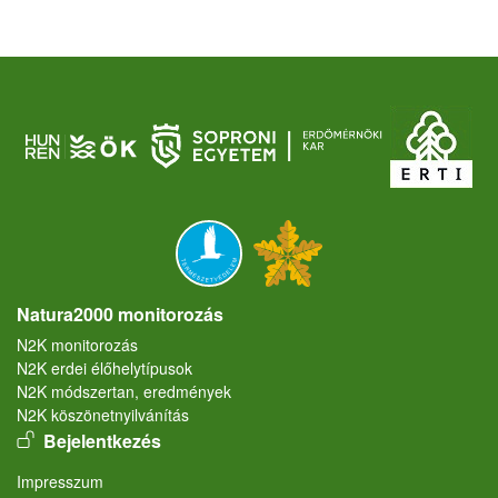
Natura2000 monitorozás
N2K monitorozás
N2K erdei élőhelytípusok
N2K módszertan, eredmények
N2K köszönetnyilvánítás
User account menu
Bejelentkezés
Lábléc
Impresszum