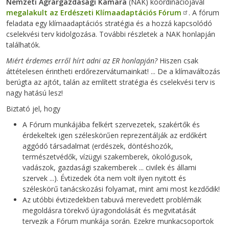
Nemzeti Agrárgazdasági Kamara
(NAK) koordinációjával
megalakult az Erdészeti Klímaadaptációs Fórum
.
A fórum
feladata egy klímaadaptációs stratégia és a hozzá kapcsolódó
cselekvési terv kidolgozása. További részletek a NAK honlapján
találhatók.
Miért érdemes erről hírt adni az ER honlapján?
Hiszen csak
áttételesen érintheti erdőrezervátumainkat! ... De a klímaváltozás
berúgta az ajtót, talán az említett stratégia és cselekvési terv is
nagy hatású lesz!
Biztató jel, hogy
A Fórum munkájába felkért szervezetek, szakértők és
érdekeltek igen széleskörűen reprezentálják az erdőkért
aggódó társadalmat (erdészek, döntéshozók,
természetvédők, vízügyi szakemberek, ökológusok,
vadászok, gazdasági szakemberek ... civilek és állami
szervek ...). Évtizedek óta nem volt ilyen nyitott és
széleskörű tanácskozási folyamat, mint ami most kezdődik!
Az utóbbi évtizedekben tabuvá merevedett problémák
megoldásra törekvő újragondolását és megvitatását
tervezik a Fórum munkája során. Ezekre munkacsoportok