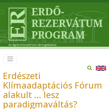
Ugrás a tartalomra
Az Agrárminisztérium támogatásával
Erdészeti
Klímaadaptációs Fórum
alakult ... lesz
paradigmaváltás?