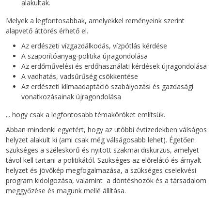
alakultak.
Melyek a legfontosabbak, amelyekkel reményeink szerint
alapvető áttörés érhető el.
Az erdészeti vízgazdálkodás, vízpótlás kérdése
A szaporítóanyag-politika újragondolása
Az erdőművelési és erdőhasználati kérdések újragondolása
A vadhatás, vadsűrűség csökkentése
Az erdészeti klímaadaptáció szabályozási és gazdasági
vonatkozásainak újragondolása
... hogy csak a legfontosabb témaköröket említsük.
Abban mindenki egyetért, hogy az utóbbi évtizedekben válságos
helyzet alakult ki (ami csak még válságosabb lehet). Égetően
szükséges a széleskörű és nyitott szakmai diskurzus, amelyet
távol kell tartani a politikától. Szükséges az előrelátó és árnyalt
helyzet és jövőkép megfogalmazása, a szükséges cselekvési
program kidolgozása, valamint a döntéshozók és a társadalom
meggyőzése és magunk mellé állítása.