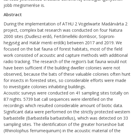
jobb megismerése is.
Abstract
During the implementation of ATHU 2 Vogelwarte Madárvárta 2
project, complex bat research was conducted on four Natura
2000 sites (Dudlesz-erdő, Fertőmelléki dombsor, Soproni-
hegység and Határ menti erdők) between 2017 and 2019. We
focused on the bat fauna of forest habitats, most of the field
work consisted of acoustic and capture methods with additional
radio tracking. The research of the region’s bat fauna would not
have been sufficient if the building dweller colonies were not
observed, because the bats of these valuable colonies often hunt
for insects in forested sites, so considerable efforts were made
to investigate colonies inhabiting buildings.
Acoustic surveys were conducted on 41 sampling sites totally on
87 nights. 5739 bat call sequences were identified on the
recordings which resulted considerable amount of biotic data.
Significant data were performed on the strictly protected western
barbastelle (Barbastella barbastellus), which was detected on 33
sampling sites. The identification of the greater horseshoe bat
(Rhinolophus ferrumequinum) in the acoustic material of the