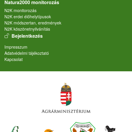
Natura2000 monitorozás
N2K monitorozás
N2K erdei élőhelytípusok
N2K módszertan, eredmények
N2K köszönetnyilvánítás
User account menu
Bejelentkezés
Lábléc
Impresszum
Adatvédelmi tájékoztató
Kapcsolat