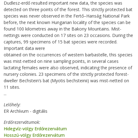
Dudlesz-erdő resulted important new data, the species was
detected on three points of the forest. This strictly protected bat
species was never observed in the Fertő–Hanság National Park
before, the next known Hungarian locality of the species can be
found 100 kilometres away in the Bakony Mountains. Mist-
nettings were conducted on 17 sites on 23 occasions. During the
captures, 99 specimens of 15 bat species were recorded.
Important data were
obtained on the occurrences of western barbastelle, this species
was mist-netted on nine sampling points, in several cases
lactating females were also observed, indicating the presence of
nursery colonies. 23 specimens of the strictly protected forest-
dweller Bechstein’s bat (Myotis bechsteinii) was mist-netted on
11 sites.
...
Lelőhely
ER Archívum - digitális
Erdőrezervátumok
Hidegvíz-völgy Erdőrezervátum
Hosszú-völgy Erdőrezervátum