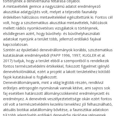
történjenek a denevérfauna feltárása céljából.
A mintavételek gerince a nagyszámú adatot eredményező
akusztikai adatgyűjtés volt, melyet a teljesebb faunakép
érdekében hálózásos mintavételekkel egészítettünk ki. Fontos cél
volt, hogy a szisztematikus akusztikai mintavételek, hálózások
mellett rádiós nyomkövetéses vizsgálatok is történjenek,
elsődlegesen azért, hogy búvóhely- és búvóhelyhasználati
adatokat nyerjünk a terület több, jellemző erdőlakó fajával
kapcsolatosan.
Szintén az épületlakó denevérállományok korábbi, szisztematikus
kutatásának eredményeiből (PAPP 1996, 1997, KUGLER et al.
2017) tudjuk, hogy a terület ebből a szempontból is rendelkezik
fontos természetvédelmi értékekkel, fokozott figyelmet igénylő
denevérkolóniákkal, ezért a projekt a lakott területekhez kötődő
fajok kutatásával is foglalkozott.
Denevérállományaink, mint a világ legtöbb részén, rendkívül
erőteljes antropogén nyomásnak vannak kitéve, ami sajnos sok
faj esetében határozott állománycsökkenést eredményezett és
eredményez. A denevérek veszélyeztetettsége okán ezért fontos
cél volt a természetvédelmi kezelési tervekhez jól felhasználható,
aktuális biotikai adatállomány bővítése, a faunisztikai adatokon
túl több jelentősebb erdőlakó denevérfaj ökológiai igényeinek