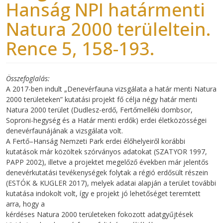
Hanság NPI határmenti
Natura 2000 terüleltein.
Rence 5, 158-193.
Összefoglalás
A 2017-ben indult „Denevérfauna vizsgálata a határ menti Natura
2000 területeken” kutatási projekt fő célja négy határ menti
Natura 2000 terület (Dudlesz-erdő, Fertőmelléki dombsor,
Soproni-hegység és a Határ menti erdők) erdei életközösségei
denevérfaunájának a vizsgálata volt.
A Fertő–Hanság Nemzeti Park erdei élőhelyeiről korábbi
kutatások már közöltek szórványos adatokat (SZATYOR 1997,
PAPP 2002), illetve a projektet megelőző években már jelentős
denevérkutatási tevékenységek folytak a régió erdősült részein
(ESTÓK & KUGLER 2017), melyek adatai alapján a terület további
kutatása indokolt volt, így e projekt jó lehetőséget teremtett
arra, hogy a
kérdéses Natura 2000 területeken fokozott adatgyűjtések