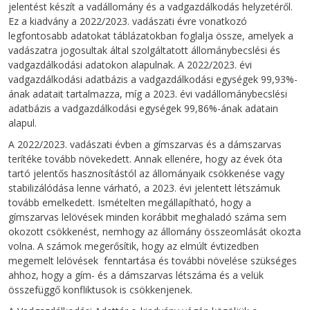
jelentést készít a vadállomány és a vadgazdálkodás helyzetéről.
Ez a kiadvány a 2022/2023. vadászati évre vonatkozó
legfontosabb adatokat táblázatokban foglalja össze, amelyek a
vadászatra jogosultak által szolgáltatott állománybecslési és
vadgazdálkodási adatokon alapulnak. A 2022/2023. évi
vadgazdálkodási adatbázis a vadgazdálkodási egységek 99,93%-
ának adatait tartalmazza, míg a 2023. évi vadállománybecslési
adatbázis a vadgazdálkodási egységek 99,86%-ának adatain
alapul.
A 2022/2023. vadászati évben a gímszarvas és a dámszarvas
terítéke tovább növekedett. Annak ellenére, hogy az évek óta
tartó jelentős hasznosítástól az állományaik csökkenése vagy
stabilizálódása lenne várható, a 2023. évi jelentett létszámuk
tovább emelkedett. Ismételten megállapítható, hogy a
gímszarvas lelövések minden korábbit meghaladó száma sem
okozott csökkenést, nemhogy az állomány összeomlását okozta
volna. A számok megerősítik, hogy az elmúlt évtizedben
megemelt lelövések fenntartása és további növelése szükséges
ahhoz, hogy a gím- és a dámszarvas létszáma és a velük
összefüggő konfliktusok is csökkenjenek.