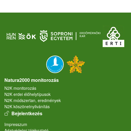
Natura2000 monitorozás
N2K monitorozás
N2K erdei élőhelytípusok
N2K módszertan, eredmények
N2K köszönetnyilvánítás
User account menu
Bejelentkezés
Lábléc
Impresszum
Adatvédelmi tájékoztató