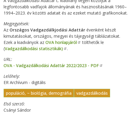
A Vadgazdálkodási Adattár c. kiadvány végén közöljük a
legfontosabb vadfajok állományának és hasznosításának 1960–
1994–2023. év közötti adatait és az ezeket mutató grafikonokat.
Megjegyzések
Az
Országos Vadgazdálkjodási Adattár
évenként készít
kimutatásokat, országos, megyei és tájegységi táblázatokat.
Ezek a kiadványok az
OVA honlapjáról
tölthetők le
(
Vadgazdálkodási statisztikák)
.
URL
OVA - Vadgazdálkodási Adattár 2022/2023 - PDF
Lelőhely
ER Archívum - digitális
populáció, ~ biológia, demográfia
vadgazdálkodás
Első szerző
Csányi Sándor