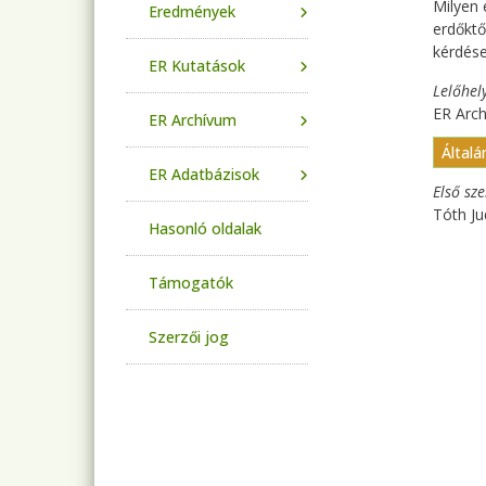
Milyen 
Eredmények
erdőktő
kérdése
ER Kutatások
Lelőhel
ER Arch
ER Archívum
Általá
ER Adatbázisok
Első sz
Tóth Ju
Hasonló oldalak
Támogatók
Szerzői jog