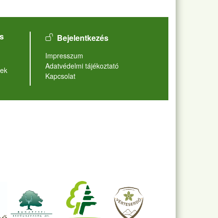
User account menu
s
Bejelentkezés
Lábléc
Impresszum
Adatvédelmi tájékoztató
ek
Kapcsolat