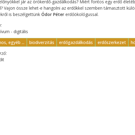
előnyökkel jár az örökerdő-gazdálkodás? Miért fontos egy erdő életé
l? Vajon össze lehet-e hangolni az erdőkkel szemben támasztott kül
kről is beszélgettünk
Ódor Péter
erdőökológussal.
y
ívum - digitális
nos, egyéb ...
biodiverzitás
erdőgazdálkodás
erdőszerkezet
ho
erző
dit