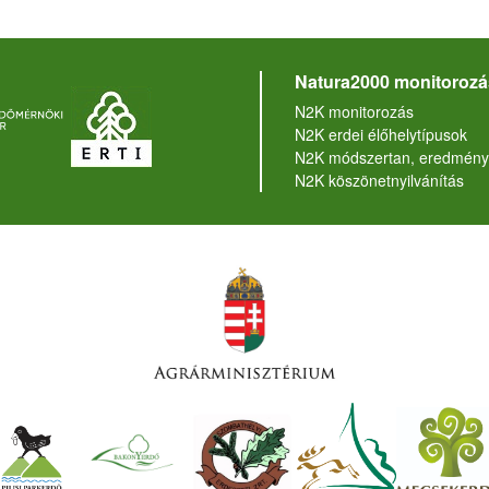
Natura2000 monitorozá
N2K monitorozás
N2K erdei élőhelytípusok
N2K módszertan, eredmény
N2K köszönetnyilvánítás