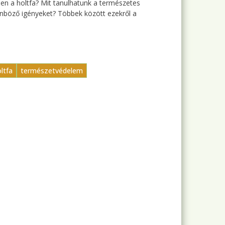
ben a holtfa? Mit tanulhatunk a természetes
önböző igényeket? Többek között ezekről a
ltfa
természetvédelem