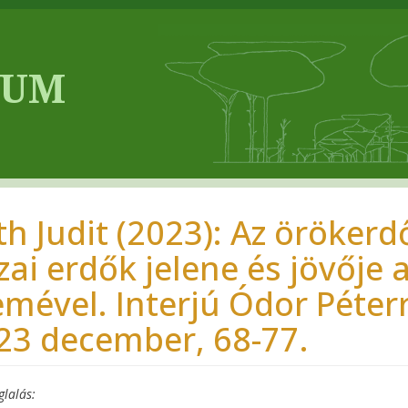
th Judit (2023): Az örökerd
zai erdők jelene és jövője
emével. Interjú Ódor Péter
23 december, 68-77.
glalás