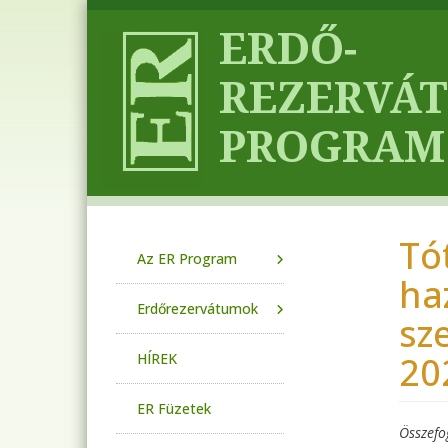
Ugrás a tartalomra
Tó
Main navigation
Az ER Program
ha
Erdőrezervátumok
sz
20
HÍREK
ER Füzetek
Összefo