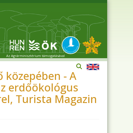
Az Agrárminisztérium támogatásával
ő közepében - A
 az erdőökológus
rel, Turista Magazin