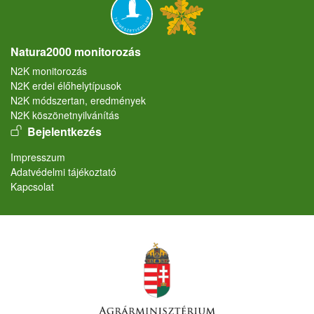
Natura2000 monitorozás
N2K monitorozás
N2K erdei élőhelytípusok
N2K módszertan, eredmények
N2K köszönetnyilvánítás
User account menu
Bejelentkezés
Lábléc
Impresszum
Adatvédelmi tájékoztató
Kapcsolat