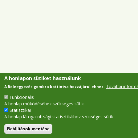
A honlapon sütiket használunk
További inform
A Beleegyezés gombra kattintva hozzájárul ehhez.
Funkcionális
A honlap működéséhez szükséges sütik.
Statisztikai
A honlap látogatottsági statisztikáihoz szükséges sütik.
Beállítások mentése