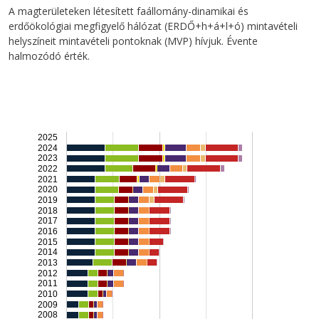
A magterületeken létesített faállomány-dinamikai és
erdőökológiai megfigyelő hálózat (ERDŐ+h+á+l+ó) mintavételi
helyszíneit mintavételi pontoknak (MVP) hívjuk. Évente
halmozódó érték.
2025
2024
2023
2022
2021
2020
2019
2018
2017
2016
2015
2014
2013
2012
2011
2010
2009
2008