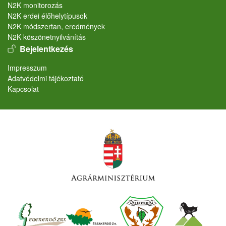
N2K monitorozás
N2K erdei élőhelytípusok
N2K módszertan, eredmények
N2K köszönetnyilvánítás
User account menu
Bejelentkezés
Lábléc
Impresszum
Adatvédelmi tájékoztató
Kapcsolat