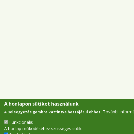
A honlapon sütiket használunk
További inform
A Beleegyezés gombra kattintva hozzájárul ehhez.
Funkcionális
A honlap működéséhez szükséges sütik.