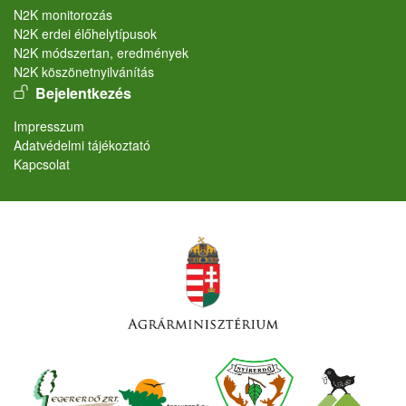
N2K monitorozás
N2K erdei élőhelytípusok
N2K módszertan, eredmények
N2K köszönetnyilvánítás
User account menu
Bejelentkezés
Lábléc
Impresszum
Adatvédelmi tájékoztató
Kapcsolat