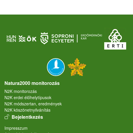
Natura2000 monitorozás
N2K monitorozás
N2K erdei élőhelytípusok
N2K módszertan, eredmények
N2K köszönetnyilvánítás
User account menu
Bejelentkezés
Lábléc
Impresszum