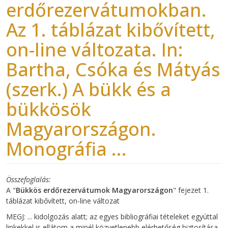
erdőrezervátumokban.
Az 1. táblázat kibővített,
on-line változata. In:
Bartha, Csóka és Mátyás
(szerk.) A bükk és a
bükkösök
Magyarországon.
Monográfia ...
Összefoglalás
A "
Bükkös erdőrezervátumok Magyarországon
" fejezet 1.
táblázat kibővített, on-line változat
MEGJ: ... kidolgozás alatt; az egyes bibliográfiai tételeket egyúttal
linkekkel is ellátom a minél közvetlenebb elérhetőség biztosítása