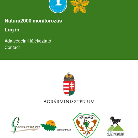
Natura2000 monitorozás
User account menu
Log in
Lábléc
Adatvédelmi tájékoztató
Contact