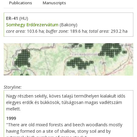
Publications
Manuscripts
ER-41
(HU)
Somhegy Erdőrezervátum
(Bakony)
core area:
103.6 ha;
buffer zone:
189.6 ha;
total area:
293.2 ha
Previous
Next
Storyline
Nagy részben sekély, köves talajú termőhelyen kialakult idős
elegyes erdők és bükkösök, túlságosan magas vadlétszám
mellett.
1999
"There are old mixed forests and beech woodlands mostly
having formed on a site of shallow, stony soil and by