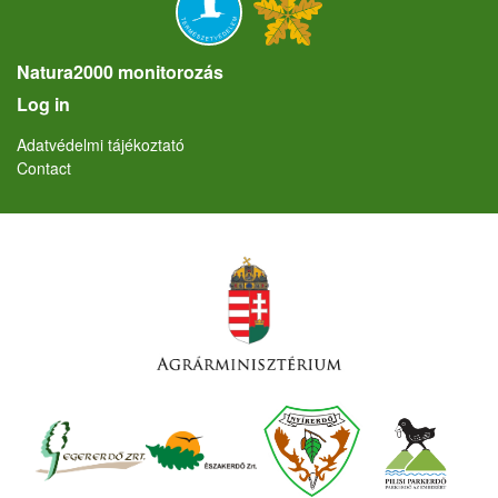
Natura2000 monitorozás
User account menu
Log in
Lábléc
Adatvédelmi tájékoztató
Contact