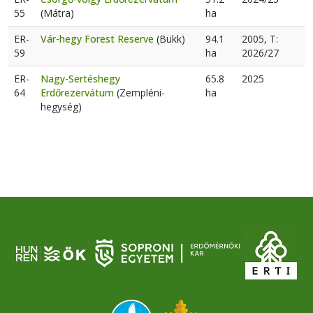
55
(Mátra)
ha
ER-
Vár-hegy Forest Reserve
(Bükk)
94.1
2005, T:
59
ha
2026/27
ER-
Nagy-Sertéshegy
65.8
2025
64
Erdőrezervátum
(Zempléni-
ha
hegység)