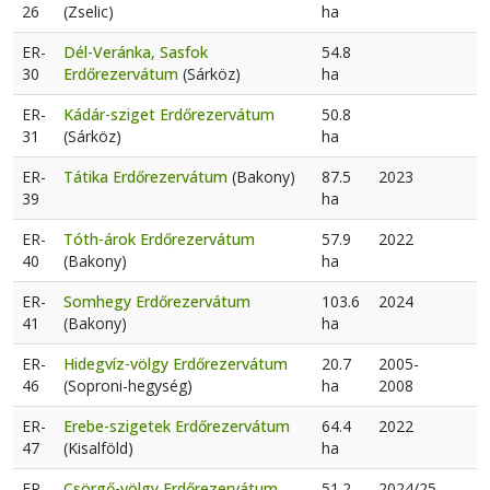
26
(Zselic)
ha
ER-
Dél-Veránka, Sasfok
54.8
30
Erdőrezervátum
(Sárköz)
ha
ER-
Kádár-sziget Erdőrezervátum
50.8
31
(Sárköz)
ha
ER-
Tátika Erdőrezervátum
(Bakony)
87.5
2023
39
ha
ER-
Tóth-árok Erdőrezervátum
57.9
2022
40
(Bakony)
ha
ER-
Somhegy Erdőrezervátum
103.6
2024
41
(Bakony)
ha
ER-
Hidegvíz-völgy Erdőrezervátum
20.7
2005-
46
(Soproni-hegység)
ha
2008
ER-
Erebe-szigetek Erdőrezervátum
64.4
2022
47
(Kisalföld)
ha
ER-
Csörgő-völgy Erdőrezervátum
51.2
2024/25