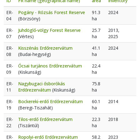
ID
FR name (geographical name)
area
Inventory
ER-
Pogány - Rózsás Forest Reserve
91.3
2024
04
(Börzsöny)
ha
ER-
Juhdöglő-völgy Forest Reserve
25.7
2013,
07
(Vértes)
ha
2025
ER-
Kisszénás Erdőrezervátum
41.1
2024
08
(Budai-hegység)
ha
ER-
Ócsai turjános Erdőrezervátum
22.4
09
(Kiskunság)
ha
ER-
Nagybugaci ősborókás
75.8
11
Erdőrezervátum
(Kiskunság)
ha
ER-
Bockereki-erdő Erdőrezervátum
60.1
2014
19
(Beregi-Tiszahát)
ha
ER-
Tilos-erdő Erdőrezervátum
22.3
2018
22
(Tiszántúl)
ha
ER-
Ropolyi-erdő Erdőrezervátum
58.2
2023