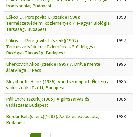
frontvonalai; Budapest
Lőkös L., Peregovits L.(szerk.)(1998):
1998
Természetvédelmi közlemények 7. Magyar Biológiai
Társaság, Budapest
Lőkös L., Peregovits L.(szerk)(1997):
1997
Természetvédelmi közlemények 5-6. Magyar
Biológiai Társaság, Budapest
Uherkovich Ákos (szerk.)(1995): A Dráva mente
1995
állatvilága I.; Pécs
Meynhardt, Heinz (1986): Vaddisznóriport; Életem a
1986
vaddisznók között; Budapest
Páll Endre (szerk.)(1985): A gímszarvas és
1985
vadászata; Budapest
Berdár Béla(szerk.)(1983): Az őz és vadászata;
1983
Budapest
Pagination