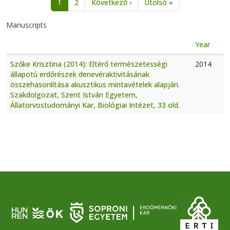
Next page
Last page
1
2
Következő ›
Utolsó »
Manuscripts
Year
Szőke Krisztina (2014): Eltérő természetességi
2014
állapotú erdőrészek denevéraktivitásának
összehasonlítása akusztikus mintavételek alapján.
Szakdolgozat, Szent István Egyetem,
Állatorvostudományi Kar, Biológiai Intézet, 33 old.