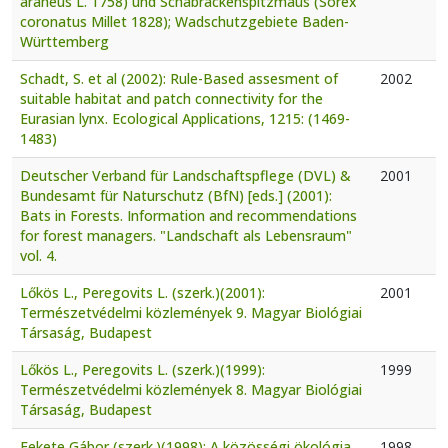
araneus L. 1758) und Schabrackenspitzmaus (Sorex
coronatus Millet 1828); Wadschutzgebiete Baden-
Württemberg
Schadt, S. et al (2002): Rule-Based assesment of
2002
suitable habitat and patch connectivity for the
Eurasian lynx. Ecological Applications, 1215: (1469-
1483)
Deutscher Verband für Landschaftspflege (DVL) &
2001
Bundesamt für Naturschutz (BfN) [eds.] (2001):
Bats in Forests. Information and recommendations
for forest managers. "Landschaft als Lebensraum"
vol. 4.
Lőkös L., Peregovits L. (szerk.)(2001):
2001
Természetvédelmi közlemények 9. Magyar Biológiai
Társaság, Budapest
Lőkös L., Peregovits L. (szerk.)(1999):
1999
Természetvédelmi közlemények 8. Magyar Biológiai
Társaság, Budapest
Fekete Gábor (szerk.)(1998): A közösségi ökológia
1998