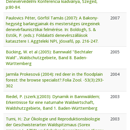
Denevérvédelmi Konferencia kiadványa, Szeged,
p:80-84.
Paulovics Péter, Görföl Tamás (2007): A Bakony-
2007
hegység barlangjainak és mesterséges üregeinek
denevérfaunisztikai felmérése. In: Boldogh, S. &
Estók, P. (eds.): Földalatti denevérszállások
katasztere I. Aggteleki NPI, Jósvafő, pp. 216-247.
Bücking, W. et al (2005): Bannwald "Bechtaler
2005
Wald"...Waldschutzgebiete, Band 8. Baden-
Württemberg
Jarmila Prokesová (2004): red deer in the floodplain
2004
forest: the browse specialist?.Folia Zool. -53(3):293-
302
Riedel, P. (szerk.)(2003): Dynamik in Bannwäldern;
2003
Erkentnisse für eine naturnahe Waldwirtschaft,
Waldshutzgebiete, Band 1. Baden-Württemberg
Turni, H.: Zur Ökologie und Reproduktionsbiologie
2003
der Geschwisterarten Waldspitzmaus (Sorex