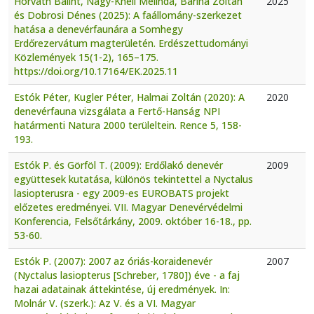
Horváth Bálint, Nagy-Khell Melinda, Barina Zoltán
2025
és Dobrosi Dénes (2025): A faállomány-szerkezet
hatása a denevérfaunára a Somhegy
Erdőrezervátum magterületén. Erdészettudományi
Közlemények 15(1-2), 165–175.
https://doi.org/10.17164/EK.2025.11
Estók Péter, Kugler Péter, Halmai Zoltán (2020): A
2020
denevérfauna vizsgálata a Fertő-Hanság NPI
határmenti Natura 2000 terüleltein. Rence 5, 158-
193.
Estók P. és Görföl T. (2009): Erdőlakó denevér
2009
együttesek kutatása, különös tekintettel a Nyctalus
lasiopterusra - egy 2009-es EUROBATS projekt
előzetes eredményei. VII. Magyar Denevérvédelmi
Konferencia, Felsőtárkány, 2009. október 16-18., pp.
53-60.
Estók P. (2007): 2007 az óriás-koraidenevér
2007
(Nyctalus lasiopterus [Schreber, 1780]) éve - a faj
hazai adatainak áttekintése, új eredmények. In:
Molnár V. (szerk.): Az V. és a VI. Magyar