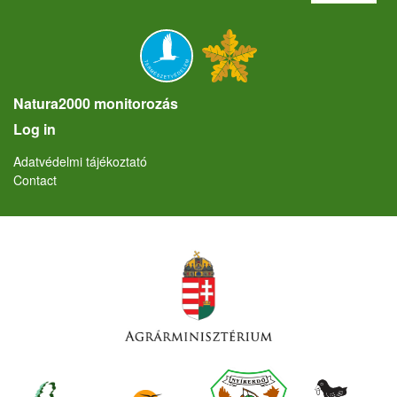
Natura2000 monitorozás
User account menu
Log in
Lábléc
Adatvédelmi tájékoztató
Contact