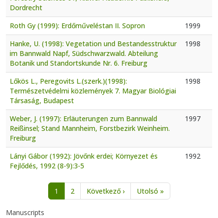
Dordrecht
Roth Gy (1999): Erdőműveléstan II. Sopron
1999
Hanke, U. (1998): Vegetation und Bestandesstruktur
1998
im Bannwald Napf, Südschwarzwald. Abteilung
Botanik und Standortskunde Nr. 6. Freiburg
Lőkös L., Peregovits L.(szerk.)(1998):
1998
Természetvédelmi közlemények 7. Magyar Biológiai
Társaság, Budapest
Weber, J. (1997): Erläuterungen zum Bannwald
1997
Reißinsel; Stand Mannheim, Forstbezirk Weinheim.
Freiburg
Lányi Gábor (1992): Jövőnk erdei; Környezet és
1992
Fejlődés, 1992 (8-9):3-5
Pagination
Next page
Last page
1
2
Következő ›
Utolsó »
Manuscripts