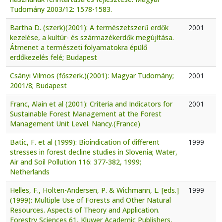
Tudomány 2003/12: 1578-1583.
Bartha D. (szerk)(2001): A természetszerű erdők
2001
kezelése, a kultúr- és származékerdők megújítása.
Átmenet a természeti folyamatokra épülő
erdőkezelés felé; Budapest
Csányi Vilmos (főszerk.)(2001): Magyar Tudomány;
2001
2001/8; Budapest
Franc, Alain et al (2001): Criteria and Indicators for
2001
Sustainable Forest Management at the Forest
Management Unit Level. Nancy.(France)
Batic, F. et al (1999): Bioindication of different
1999
stresses in forest decline studies in Slovenia; Water,
Air and Soil Pollution 116: 377-382, 1999;
Netherlands
Helles, F., Holten-Andersen, P. & Wichmann, L. [eds.]
1999
(1999): Multiple Use of Forests and Other Natural
Resources. Aspects of Theory and Application.
Forestry Sciences 61, Kluwer Academic Publishers,