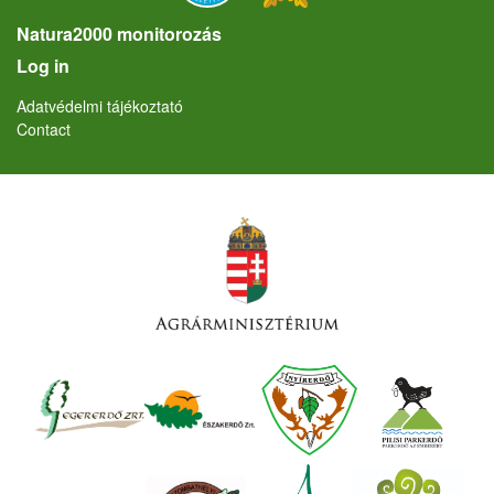
Natura2000 monitorozás
User account menu
Log in
Lábléc
Adatvédelmi tájékoztató
Contact