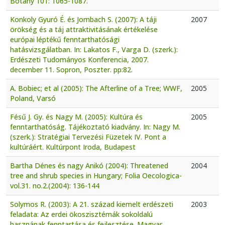
Botany 101: 1065-1087.
Konkoly Gyuró É. és Jombach S. (2007): A táji
2007
örökség és a táj attraktivitásának értékelése
európai léptékű fenntarthatósági
hatásvizsgálatban. In: Lakatos F., Varga D. (szerk.):
Erdészeti Tudományos Konferencia, 2007.
december 11. Sopron, Poszter. pp:82.
A. Bobiec; et al (2005): The Afterline of a Tree; WWF,
2005
Poland, Varsó
Fésű J. Gy. és Nagy M. (2005): Kultúra és
2005
fenntarthatóság. Tájékoztató kiadvány. In: Nagy M.
(szerk.): Stratégiai Tervezési Füzetek IV. Pont a
kultúráért. Kultúrpont Iroda, Budapest
Bartha Dénes és nagy Anikó (2004): Threatened
2004
tree and shrub species in Hungary; Folia Oecologica-
vol.31. no.2.(2004): 136-144
Solymos R. (2003): A 21. század kiemelt erdészeti
2003
feladata: Az erdei ökoszisztémák sokoldalú
hasznának fenntartása és fejlesztése. Magyar