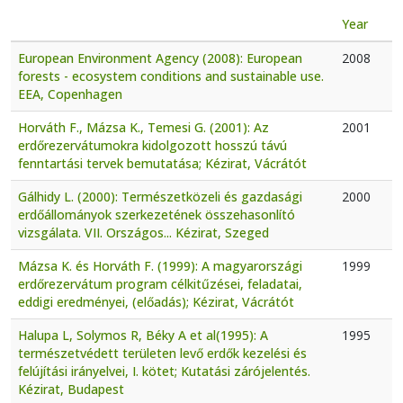
Year
European Environment Agency (2008): European
2008
forests - ecosystem conditions and sustainable use.
EEA, Copenhagen
Horváth F., Mázsa K., Temesi G. (2001): Az
2001
erdőrezervátumokra kidolgozott hosszú távú
fenntartási tervek bemutatása; Kézirat, Vácrátót
Gálhidy L. (2000): Természetközeli és gazdasági
2000
erdőállományok szerkezetének összehasonlító
vizsgálata. VII. Országos... Kézirat, Szeged
Mázsa K. és Horváth F. (1999): A magyarországi
1999
erdőrezervátum program célkitűzései, feladatai,
eddigi eredményei, (előadás); Kézirat, Vácrátót
Halupa L, Solymos R, Béky A et al(1995): A
1995
természetvédett területen levő erdők kezelési és
felújítási irányelvei, I. kötet; Kutatási zárójelentés.
Kézirat, Budapest