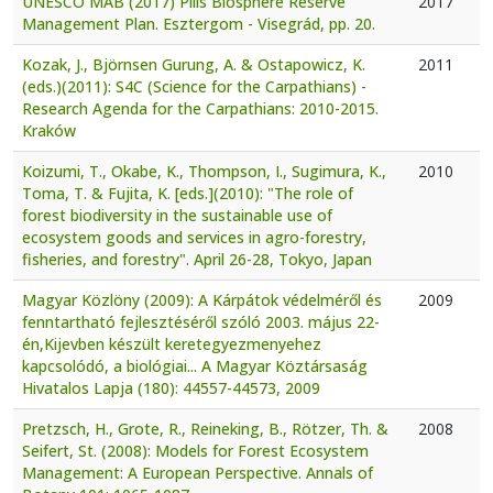
UNESCO MAB (2017) Pilis Biosphere Reserve
2017
Management Plan. Esztergom - Visegrád, pp. 20.
Kozak, J., Björnsen Gurung, A. & Ostapowicz, K.
2011
(eds.)(2011): S4C (Science for the Carpathians) -
Research Agenda for the Carpathians: 2010-2015.
Kraków
Koizumi, T., Okabe, K., Thompson, I., Sugimura, K.,
2010
Toma, T. & Fujita, K. [eds.](2010): "The role of
forest biodiversity in the sustainable use of
ecosystem goods and services in agro-forestry,
fisheries, and forestry". April 26-28, Tokyo, Japan
Magyar Közlöny (2009): A Kárpátok védelméről és
2009
fenntartható fejlesztéséről szóló 2003. május 22-
én,Kijevben készült keretegyezmenyehez
kapcsolódó, a biológiai... A Magyar Köztársaság
Hivatalos Lapja (180): 44557-44573, 2009
Pretzsch, H., Grote, R., Reineking, B., Rötzer, Th. &
2008
Seifert, St. (2008): Models for Forest Ecosystem
Management: A European Perspective. Annals of