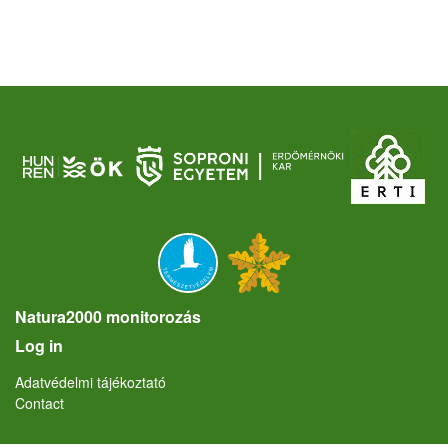
Natura2000 monitorozás
User account menu
Log in
Lábléc
Adatvédelmi tájékoztató
Contact