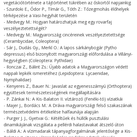
vegetációtörténete a tájtörténet tükrében az őskortól napjainkig
- Szurdoki E., Ódor P., Tímár G., Tóth Z.: Tőzegmohás élőhelyek
térképezése a Vasi-hegyhát területén
- Medvegy M.: Hogyan határozhatjuk meg egy rovarfaj
veszélyeztetettségét?
- Medvegy M.: Magyarország cincéreinek veszélyeztetettsége
(Cerambycidae, Coleoptera)
- Sár J., Dudás Gy., Merkl O.: A lapos sárkánybogár (Pytho
depressus) első bizonyított magyarországi előfordulása a Villányi-
hegységben (Coleoptera: Pythidae)
- Ilonczai Z., Bálint Zs.: Újabb adatok a Magyarországon védett
nappali lepkék ismeretéhez (Lepidoptera: Lycaenidae,
Nymphalidae)
- Kenyeres Z., Bauer N.: Javaslat az egyenesszárnyú (Orthoptera)
együttesek természetességének megállapítására
- P. Zánkai N.: A Kis-Balaton II. víztározó (Fenéki-tó) víziatkái
- Majer J., Bordács M.: A Dráva magyarországi felső szakaszának
természetvédelmi értékelése halfaunája alapján
- Purger J. J., Gyetvai G.: Kétéltűek és hüllők pusztulási
dinamikájának vizsgálata a pellérdi halastavakat átszelő úton
- Báldi A.: A vízimadarak tápanyagforgalmának jelentősége a Kis-