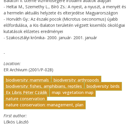
Balaton II. üteme vízminőségére irodalmi adatok alapján
- Heltai M., Szemethy L., Bíró Zs.: A nyest, a nyuszt, a menyét és
a hermelin aktuális helyzete és elterjedése Magyarországon
- Horváth Gy.: Az északi pocok (Microtus oeconomus) újabb
előfordulása, a Kis-Balaton területén végzett kisemlős ökológiai
kutatások előzetes eredményei
- Szakosztályi krónika- 2000. január- 2001. január
-
Location
ER Archívum (2001/P-028)
biodiversity: mammals
biodiversity: arthropods
biodiversity: fishes, amphibians, reptiles
biodiversity: birds
Ex Libris Péter Czájlik
map: vegetation map
nature conservation
nature conservation: management, plan
First author
Lőkös László