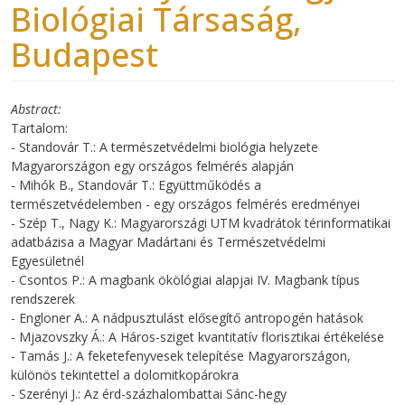
Biológiai Társaság,
Budapest
Abstract
Tartalom:
- Standovár T.: A természetvédelmi biológia helyzete
Magyarországon egy országos felmérés alapján
- Mihók B., Standovár T.: Együttműködés a
természetvédelemben - egy országos felmérés eredményei
- Szép T., Nagy K.: Magyarországi UTM kvadrátok térinformatikai
adatbázisa a Magyar Madártani és Természetvédelmi
Egyesületnél
- Csontos P.: A magbank ökölógiai alapjai IV. Magbank típus
rendszerek
- Engloner A.: A nádpusztulást elősegítő antropogén hatások
- Mjazovszky Á.: A Háros-sziget kvantitatív florisztikai értékelése
- Tamás J.: A feketefenyvesek telepítése Magyarországon,
különös tekintettel a dolomitkopárokra
- Szerényi J.: Az érd-százhalombattai Sánc-hegy