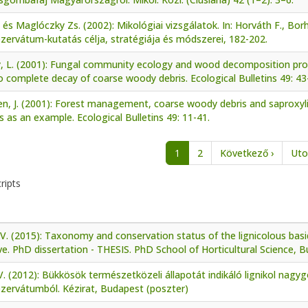
 I. és Maglóczky Zs. (2002): Mikológiai vizsgálatok. In: Horváth F., Borh
zervátum-kutatás célja, stratégiája és módszerei, 182-202.
, L. (2001): Fungal community ecology and wood decomposition pro
o complete decay of coarse woody debris. Ecological Bulletins 49: 43
en, J. (2001): Forest management, coarse woody debris and saproxy
s as an example. Ecological Bulletins 49: 11-41.
nation
Next p
1
2
Következő ›
Uto
ripts
V. (2015): Taxonomy and conservation status of the lignicolous bas
e. PhD dissertation - THESIS. PhD School of Horticultural Science,
. (2012): Bükkösök természetközeli állapotát indikáló lignikol nag
ezervátumból. Kézirat, Budapest (poszter)