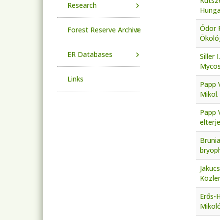
Kutsze
Research
Hungar
Ódor P
Forest Reserve Archive
Ökoló
ER Databases
Siller
Mycos
Links
Papp V
Mikol.
Papp V
elterj
Brunia
bryoph
Jakucs
Közle
Erős-H
Mikoló