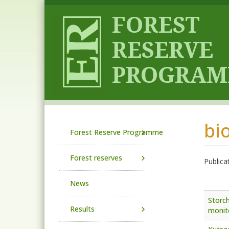
Skip to main content
bi
Main navigation
Forest Reserve Programme
Forest reserves
Publica
News
Storch
Results
monito