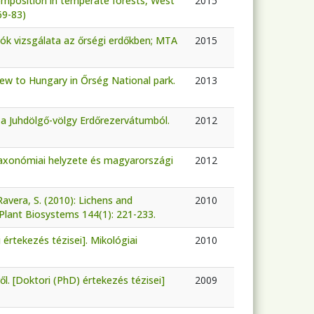
 composition in temperate forests, West
2015
69-83)
zók vizsgálata az őrségi erdőkben; MTA
2015
s new to Hungary in Őrség National park.
2013
 a Juhdölgő-völgy Erdőrezervátumból.
2012
) taxonómiai helyzete és magyarországi
2012
& Ravera, S. (2010): Lichens and
2010
 Plant Biosystems 144(1): 221-233.
értekezés tézisei]. Mikológiai
2010
l. [Doktori (PhD) értekezés tézisei]
2009