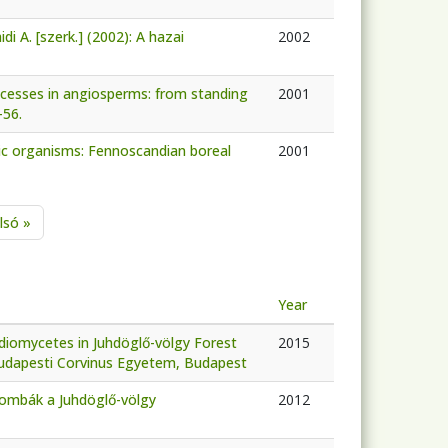
idi A. [szerk.] (2002): A hazai
2002
cesses in angiosperms: from standing
2001
-56.
lic organisms: Fennoscandian boreal
2001
age
Last page
lsó »
Year
idiomycetes in Juhdöglő-völgy Forest
2015
 Budapesti Corvinus Egyetem, Budapest
ygombák a Juhdöglő-völgy
2012