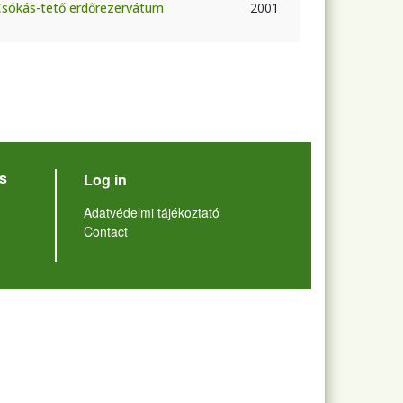
a Csókás-tető erdőrezervátum
2001
User account menu
s
Log in
Lábléc
Adatvédelmi tájékoztató
Contact