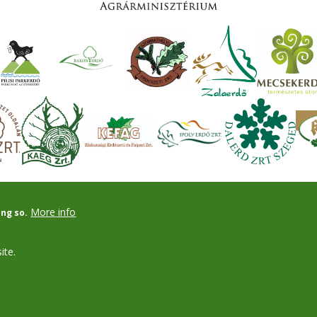
More info
ing so.
ite.
Powered by
Drupal