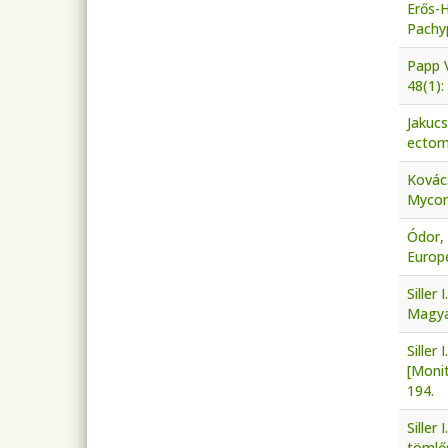
Erős-H
Pachy
Papp 
48(1):
Jakucs
ectomy
Kovács
Mycorr
Ódor, 
Europe
Siller
Magya
Siller
[Moni
194.
Sille
tömlős