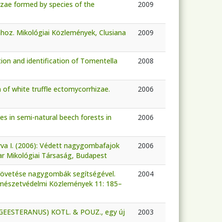
izae formed by species of the
2009
oz. Mikológiai Közlemények, Clusiana
2009
tion and identification of Tomentella
2008
 of white truffle ectomycorrhizae.
2006
es in semi-natural beech forests in
2006
agyva I. (2006): Védett nagygombafajok
2006
ar Mikológiai Társaság, Budapest
n követése nagygombák segítségével.
2004
ermészetvédelmi Közlemények 11: 185–
 & GEESTERANUS) KOTL. & POUZ., egy új
2003