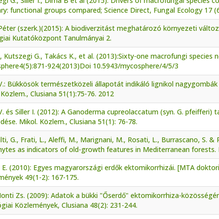
gi G., Siller I., Dima B et al (2015): Drivers of macrofungal species
y: functional groups compared; Science Direct, Fungal Ecology 17 (
éter (szerk.)(2015): A biodiverzitást meghatározó környezeti válto
giai Kutatóközpont Tanulmányai 2.
 I., Kutszegi G., Takács K., et al. (2013):Sixty-one macrofungi specie
phere4(5):871-924(2013)Doi 10.5943/mycosphere/4/5/3
.: Bükkösök természetközeli állapotát indikáló lignikol nagygombák
 Közlem., Clusiana 51(1):75-76. 2012
. és Siller I. (2012): A Ganoderma cupreolaccatum (syn. G. pfeifferi
edése. Mikol. Közlem., Clusiana 51(1): 76-78.
lti, G., Frati, L., Aleffi, M., Marignani, M., Rosati, L., Burrascano, S. 
ytes as indicators of old-growth features in Mediterranean forests.
 E. (2010): Egyes magyarországi erdők ektomikorrhizái. [MTA doktori 
mények 49(1-2): 167-175.
onti Zs. (2009): Adatok a bükki "Őserdő" ektomikorrhiza-közösségérő
giai Közlemények, Clusiana 48(2): 231-244.