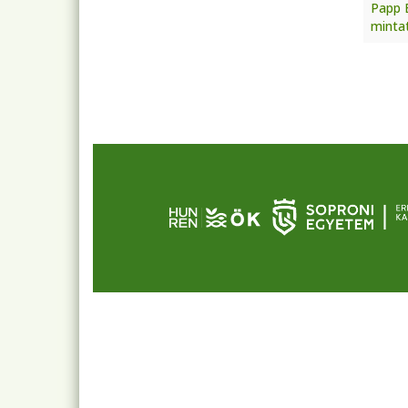
Papp B
mintat