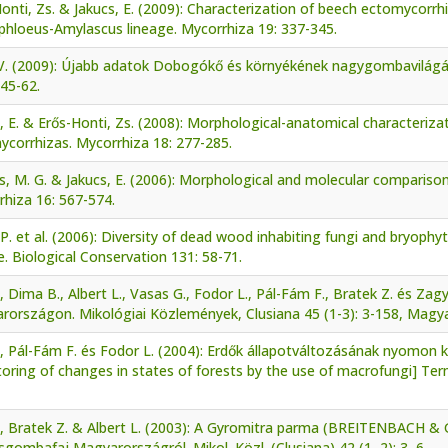
onti, Zs. & Jakucs, E. (2009): Characterization of beech ectomycorrh
phloeus-Amylascus lineage. Mycorrhiza 19: 337-345.
V. (2009): Újabb adatok Dobogókő és környékének nagygombavilágáh
 45-62.
, E. & Erős-Honti, Zs. (2008): Morphological-anatomical characteriza
corrhizas. Mycorrhiza 18: 277-285.
, M. G. & Jakucs, E. (2006): Morphological and molecular comparison
hiza 16: 567-574.
P. et al. (2006): Diversity of dead wood inhabiting fungi and bryophyt
. Biological Conservation 131: 58-71.
 I., Dima B., Albert L., Vasas G., Fodor L., Pál-Fám F., Bratek Z. és Z
rországon. Mikológiai Közlemények, Clusiana 45 (1-3): 3-158, Magy
 I., Pál-Fám F. és Fodor L. (2004): Erdők állapotváltozásának nyomo
toring of changes in states of forests by the use of macrofungi] T
r I., Bratek Z. & Albert L. (2003): A Gyromitra parma (BREITENBACH
gombafaj Magyarországról. Mikol. Közl. (Clusiana) 42 (1–2): 3–6.