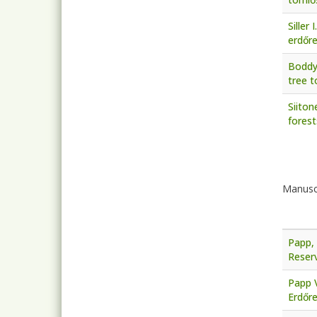
Siller
erdőre
Boddy
tree t
Siiton
forest
Pagi
Manusc
Papp, 
Reserv
Papp V
Erdőr