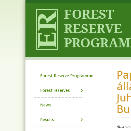
Skip to main content
Pa
Main navigation
Forest Reserve Programme
ál
Forest reserves
Ju
Bu
News
Results
Abstrac