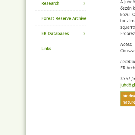
A Juhdö
Research
őszén k
közül s
Forest Reserve Archive
tartalm
squarro
ER Databases
Erdőrez
Notes
Links
Címsza
Locatio
ER Arc
Strict f
Juhdögl
biodiv
natur