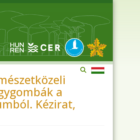
mészetközeli
nagygombák a
mból. Kézirat,