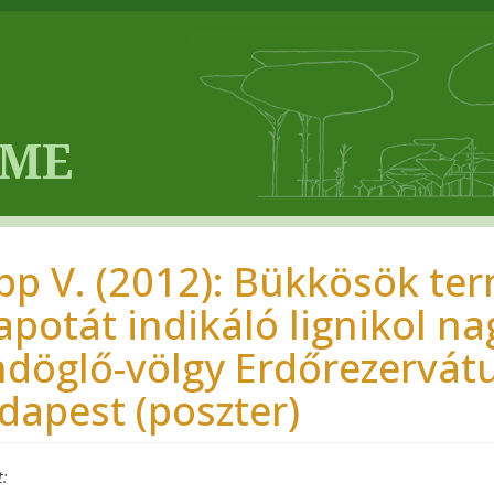
pp V. (2012): Bükkösök ter
lapotát indikáló lignikol 
hdöglő-völgy Erdőrezervátu
dapest (poszter)
t