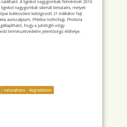
található. A lignikol nagygombák felmérését 2010
1 lignikol nagygombát sikerült kimutatni, melyek
ópai bükkösökre kidolgozott 21 indikátor fajt
elia auriscalpium, Phlebia nothofagi, Pholiota
gállapítható, hogy a Juhdöglő-völgy
edő természetvédelmi jelentőségű élőhelye.
naturalness - degradation