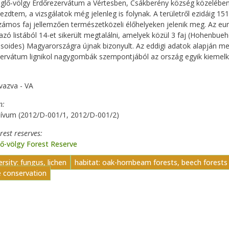
glő-völgy Erdőrezervátum a Vértesben, Csákberény község közelében 
ezdtem, a vizsgálatok még jelenleg is folynak. A területről ezidáig 15
zámos faj jellemzően természetközeli élőhelyeken jelenik meg. Az eur
azó listából 14-et sikerült megtalálni, amelyek közül 3 faj (Hohenbueh
soides) Magyarországra újnak bizonyult. Az eddigi adatok alapján me
ervátum lignikol nagygombák szempontjából az ország egyik kiemelk
vazva - VA
n
hívum (2012/D-001/1, 2012/D-001/2)
orest reserves
ő-völgy Forest Reserve
ersity: fungus, lichen
habitat: oak-hornbeam forests, beech forests
e conservation