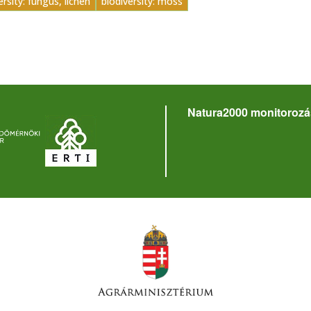
ersity: fungus, lichen
biodiversity: moss
Natura2000 monitorozá