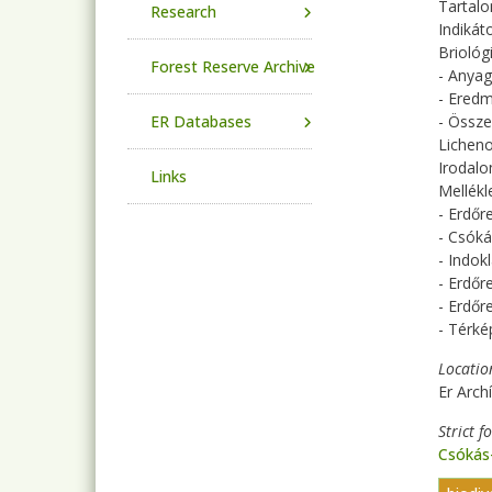
Tartalo
Research
Indiká
Briológ
Forest Reserve Archive
- Anya
- Ered
ER Databases
- Össze
Licheno
Irodal
Links
Mellékl
- Erdőr
- Csóká
- Indok
- Erdőr
- Erdőr
- Térké
Locatio
Er Arch
Strict f
Csókás