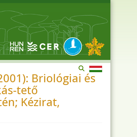
001): Briológiai és
kás-tető
én; Kézirat,