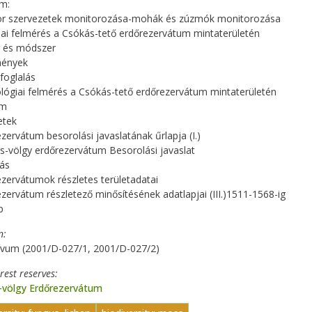
m:
tor szervezetek monitorozása-mohák és zúzmók monitorozása
iai felmérés a Csókás-tető erdőrezervátum mintaterületén
g és módszer
mények
foglalás
lógiai felmérés a Csókás-tető erdőrezervátum mintaterületén
om
etek
ezervátum besorolási javaslatának űrlapja (I.)
s-völgy erdőrezervátum Besorolási javaslat
lás
ezervátumok részletes területadatai
ezervátum részletező minősítésének adatlapjai (III.)1511-1568-ig
p
n
ívum (2001/D-027/1, 2001/D-027/2)
orest reserves
-völgy Erdőrezervátum