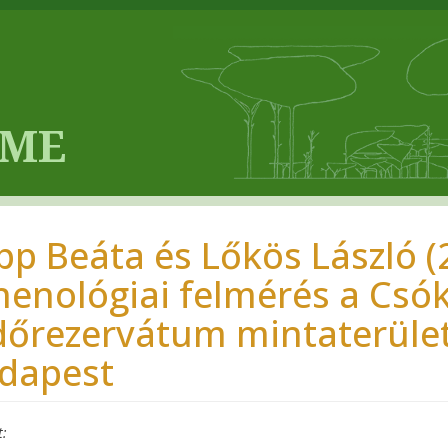
pp Beáta és Lőkös László (2
chenológiai felmérés a Csó
dőrezervátum mintaterület
dapest
t