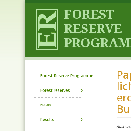
Skip to main content
Pa
Main navigation
Forest Reserve Programme
li
Forest reserves
er
Bu
News
Results
Abstrac