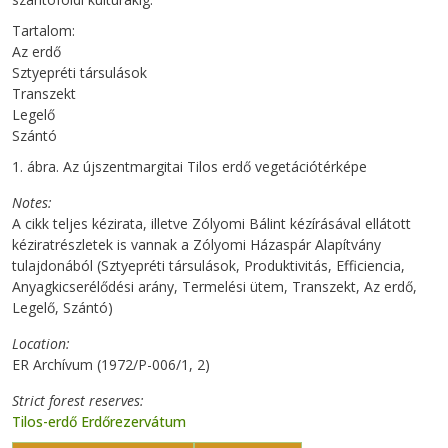
Tartalom:
Az erdő
Sztyepréti társulások
Transzekt
Legelő
Szántó
1. ábra. Az újszentmargitai Tilos erdő vegetációtérképe
Notes
A cikk teljes kézirata, illetve Zólyomi Bálint kézírásával ellátott
kéziratrészletek is vannak a Zólyomi Házaspár Alapítvány
tulajdonából (Sztyepréti társulások, Produktivitás, Efficiencia,
Anyagkicserélődési arány, Termelési ütem, Transzekt, Az erdő,
Legelő, Szántó)
Location
ER Archívum (1972/P-006/1, 2)
Strict forest reserves
Tilos-erdő Erdőrezervátum