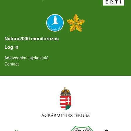
Natura2000 monitorozás
User account menu
Log in
Lábléc
Adatvédelmi tájékoztató
Contact