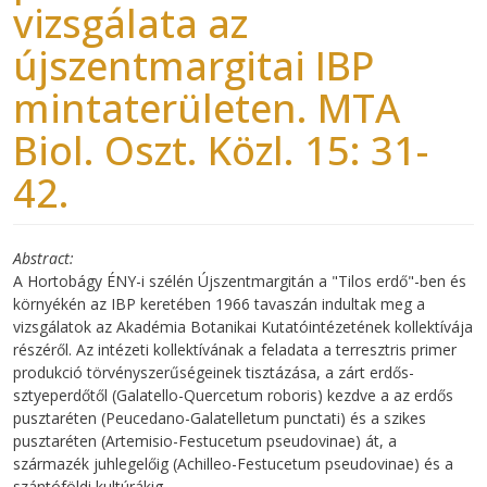
vizsgálata az
újszentmargitai IBP
mintaterületen. MTA
Biol. Oszt. Közl. 15: 31-
42.
Abstract
A Hortobágy ÉNY-i szélén Újszentmargitán a "Tilos erdő"-ben és
környékén az IBP keretében 1966 tavaszán indultak meg a
vizsgálatok az Akadémia Botanikai Kutatóintézetének kollektívája
részéről. Az intézeti kollektívának a feladata a terresztris primer
produkció törvényszerűségeinek tisztázása, a zárt erdős-
sztyeperdőtől (Galatello-Quercetum roboris) kezdve a az erdős
pusztaréten (Peucedano-Galatelletum punctati) és a szikes
pusztaréten (Artemisio-Festucetum pseudovinae) át, a
származék juhlegelőig (Achilleo-Festucetum pseudovinae) és a
szántóföldi kultúrákig.