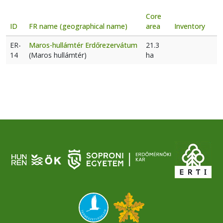
Core
ID
FR name (geographical name)
area
Inventory
ER-
Maros-hullámtér Erdőrezervátum
21.3
14
(Maros hullámtér)
ha