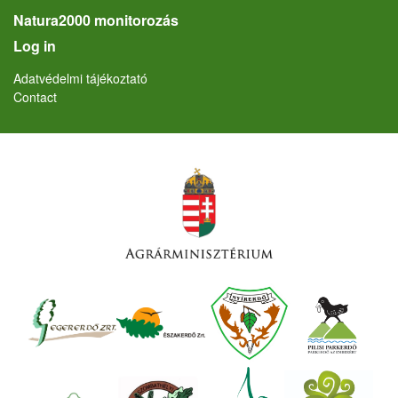
Natura2000 monitorozás
User account menu
Log in
Lábléc
Adatvédelmi tájékoztató
Contact