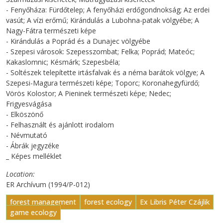
- Fenyőháza: Fürdőtelep; A fenyőházi erdőgondnokság; Az erdei
vasút; A vízi erőmű; Kirándulás a Lubohna-patak völgyébe; A
Nagy-Fátra természeti képe
- Kirándulás a Poprád és a Dunajec völgyébe
- Szepesi városok: Szepesszombat; Felka; Poprád; Mateóc;
Kakaslomnic; Késmárk; Szepesbéla;
- Soltészek telepítette irtásfalvak és a néma barátok völgye; A
Szepesi-Magura természeti képe; Toporc; Koronahegyfürdő;
Vörös Kolostor; A Pieninek természeti képe; Nedec;
Frigyesvágása
- Elköszönő
- Felhasznált és ajánlott irodalom
- Névmutató
- Ábrák jegyzéke
_ Képes melléklet
Location
ER Archívum (1994/P-012)
forest management
forest ecology
Ex Libris Péter Czájlik
game ecology