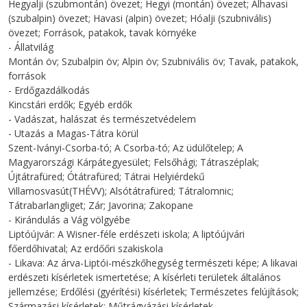
Hegyalji (szubmontán) övezet; Hegyi (montán) övezet; Alhavasi
(szubalpin) övezet; Havasi (alpin) övezet; Hóalji (szubnivális)
övezet; Források, patakok, tavak környéke
- Állatvilág
Montán öv; Szubalpin öv; Alpin öv; Szubnivális öv; Tavak, patakok,
források
- Erdőgazdálkodás
Kincstári erdők; Egyéb erdők
- Vadászat, halászat és természetvédelem
- Utazás a Magas-Tátra körül
Szent-Iványi-Csorba-tó; A Csorba-tó; Az üdülőtelep; A
Magyarországi Kárpátegyesület; Felsőhági; Tátraszéplak;
Újtátrafüred; Ótátrafüred; Tátrai Helyiérdekű
Villamosvasút(THÉVV); Alsótátrafüred; Tátralomnic;
Tátrabarlangliget; Zár; Javorina; Zakopane
- Kirándulás a Vág völgyébe
Liptóújvár: A Wisner-féle erdészeti iskola; A liptóújvári
főerdőhivatal; Az erdőőri szakiskola
- Likava: Az árva-Liptói-mészkőhegység természeti képe; A likavai
erdészeti kísérletek ismertetése; A kísérleti területek általános
jellemzése; Erdőlési (gyérítési) kísérletek; Természetes felújítások;
Származási kísérletek; Műtrágyázási kísérletek