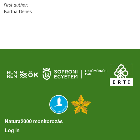
First author
Bartha Dénes
Natura2000 monitorozás
User account menu
Log in