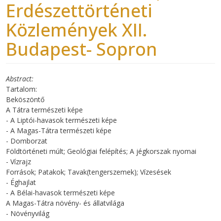
Erdészettörténeti
Közlemények XII.
Budapest- Sopron
Abstract
Tartalom:
Beköszöntő
A Tátra természeti képe
- A Liptói-havasok természeti képe
- A Magas-Tátra természeti képe
- Domborzat
Földtörténeti múlt; Geológiai felépítés; A jégkorszak nyomai
- Vízrajz
Források; Patakok; Tavak(tengerszemek); Vízesések
- Éghajlat
- A Bélai-havasok természeti képe
A Magas-Tátra növény- és állatvilága
- Növényvilág