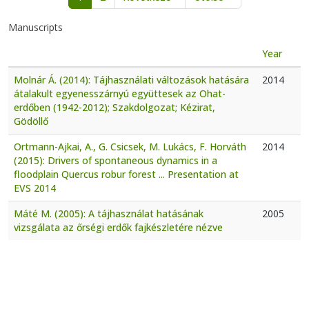
Manuscripts
Year
Molnár Á. (2014): Tájhasználati változások hatására
2014
átalakult egyenesszárnyú együttesek az Ohat-
erdőben (1942-2012); Szakdolgozat; Kézirat,
Gödöllő
Ortmann-Ajkai, A., G. Csicsek, M. Lukács, F. Horváth
2014
(2015): Drivers of spontaneous dynamics in a
floodplain Quercus robur forest ... Presentation at
EVS 2014
Máté M. (2005): A tájhasználat hatásának
2005
vizsgálata az őrségi erdők fajkészletére nézve