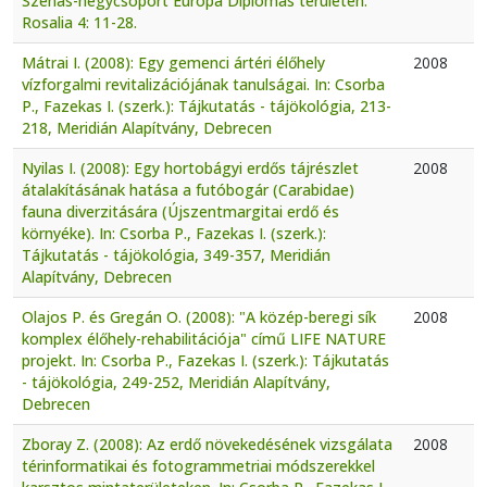
Szénás-hegycsoport Európa Diplomás területen.
Rosalia 4: 11-28.
Mátrai I. (2008): Egy gemenci ártéri élőhely
2008
vízforgalmi revitalizációjának tanulságai. In: Csorba
P., Fazekas I. (szerk.): Tájkutatás - tájökológia, 213-
218, Meridián Alapítvány, Debrecen
Nyilas I. (2008): Egy hortobágyi erdős tájrészlet
2008
átalakításának hatása a futóbogár (Carabidae)
fauna diverzitására (Újszentmargitai erdő és
környéke). In: Csorba P., Fazekas I. (szerk.):
Tájkutatás - tájökológia, 349-357, Meridián
Alapítvány, Debrecen
Olajos P. és Gregán O. (2008): "A közép-beregi sík
2008
komplex élőhely-rehabilitációja" című LIFE NATURE
projekt. In: Csorba P., Fazekas I. (szerk.): Tájkutatás
- tájökológia, 249-252, Meridián Alapítvány,
Debrecen
Zboray Z. (2008): Az erdő növekedésének vizsgálata
2008
térinformatikai és fotogrammetriai módszerekkel