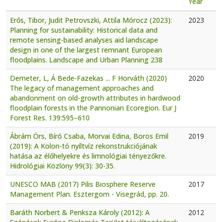
Year
Erős, Tibor, Judit Petrovszki, Attila Mórocz (2023):
2023
Planning for sustainability: Historical data and
remote sensing-based analyses aid landscape
design in one of the largest remnant European
floodplains. Landscape and Urban Planning 238
Demeter, L, Á Bede-Fazekas ... F Horváth (2020)
2020
The legacy of management approaches and
abandonment on old-growth attributes in hardwood
floodplain forests in the Pannonian Ecoregion. Eur J
Forest Res. 139:595–610
Ábrám Örs, Bíró Csaba, Morvai Edina, Boros Emil
2019
(2019): A Kolon-tó nyíltvíz rekonstrukciójának
hatása az élőhelyekre és limnológiai tényezőkre.
Hidrológiai Közlöny 99(3): 30-35.
UNESCO MAB (2017) Pilis Biosphere Reserve
2017
Management Plan. Esztergom - Visegrád, pp. 20.
Baráth Norbert & Penksza Károly (2012): A
2012