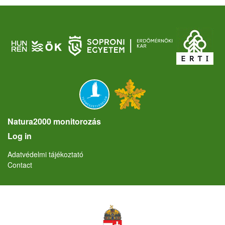
Natura2000 monitorozás
User account menu
Log in
Lábléc
Adatvédelmi tájékoztató
Contact