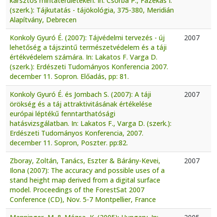
karsztos mintaterületeken. In: Csorba P., Fazekas I.
(szerk.): Tájkutatás - tájökológia, 375-380, Meridián
Alapítvány, Debrecen
Konkoly Gyuró É. (2007): Tájvédelmi tervezés - új
2007
lehetőség a tájszintű természetvédelem és a táji
értékvédelem számára. In: Lakatos F. Varga D.
(szerk.): Erdészeti Tudományos Konferencia 2007.
december 11. Sopron. Előadás, pp: 81.
Konkoly Gyuró É. és Jombach S. (2007): A táji
2007
örökség és a táj attraktivitásának értékelése
európai léptékű fenntarthatósági
hatásvizsgálatban. In: Lakatos F., Varga D. (szerk.):
Erdészeti Tudományos Konferencia, 2007.
december 11. Sopron, Poszter. pp:82.
Zboray, Zoltán, Tanács, Eszter & Bárány-Kevei,
2007
Ilona (2007): The accuracy and possible uses of a
stand height map derived from a digital surface
model. Proceedings of the ForestSat 2007
Conference (CD), Nov. 5-7 Montpellier, France