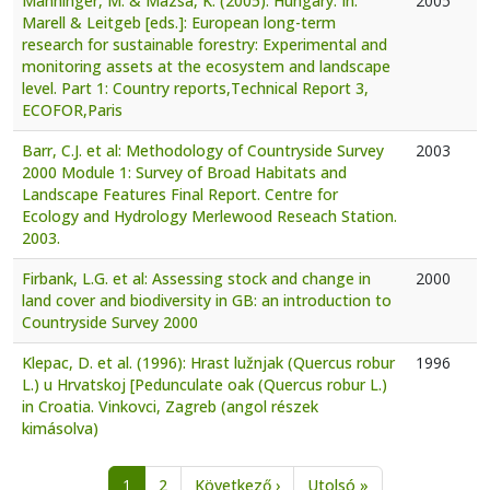
Manninger, M. & Mázsa, K. (2005): Hungary. In:
2005
Marell & Leitgeb [eds.]: European long-term
research for sustainable forestry: Experimental and
monitoring assets at the ecosystem and landscape
level. Part 1: Country reports,Technical Report 3,
ECOFOR,Paris
Barr, C.J. et al: Methodology of Countryside Survey
2003
2000 Module 1: Survey of Broad Habitats and
Landscape Features Final Report. Centre for
Ecology and Hydrology Merlewood Reseach Station.
2003.
Firbank, L.G. et al: Assessing stock and change in
2000
land cover and biodiversity in GB: an introduction to
Countryside Survey 2000
Klepac, D. et al. (1996): Hrast lužnjak (Quercus robur
1996
L.) u Hrvatskoj [Pedunculate oak (Quercus robur L.)
in Croatia. Vinkovci, Zagreb (angol részek
kimásolva)
Pagination
Next page
Last page
1
2
Következő ›
Utolsó »