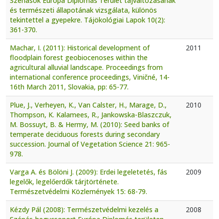
Szénások Európa Diplomás Terület tájváltozásának
és természeti állapotának vizsgálata, különös
tekintettel a gyepekre. Tájökológiai Lapok 10(2):
361-370.
Machar, I. (2011): Historical development of
2011
floodplain forest geobiocenoses within the
agricultural alluvial landscape. Proceedings from
international conference proceedings, Viničné, 14-
16th March 2011, Slovakia, pp: 65-77.
Plue, J., Verheyen, K., Van Calster, H., Marage, D.,
2010
Thompson, K. Kalamees, R., Jankowska-Blaszczuk,
M. Bossuyt, B. & Hermy, M. (2010): Seed banks of
temperate deciduous forests during secondary
succession. Journal of Vegetation Science 21: 965-
978.
Varga A. és Bölöni J. (2009): Erdei legeletetés, fás
2009
legelők, legelőerdők tárjtörténete.
Természetvédelmi Közlemények 15: 68-79.
Kézdy Pál (2008): Természetvédelmi kezelés a
2008