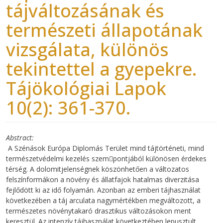
tájváltozásának és
természeti állapotának
vizsgálata, különös
tekintettel a gyepekre.
Tájökológiai Lapok
10(2): 361-370.
Abstract
A Szénások Európa Diplomás Terület mind tájtörténeti, mind
természetvédelmi kezelés szem￾pontjából különösen érdekes
térség. A dolomitjelenségnek köszönhetően a változatos
felszínformákon a növény és állatfajok hatalmas diverzitása
fejlődött ki az idő folyamán. Azonban az emberi tájhasználat
következében a táj arculata nagymértékben megváltozott, a
természetes növénytakaró drasztikus változásokon ment
keresztül. Az intenzív tájhasználat következtében lepusztult