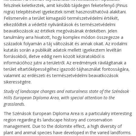
felszínek keletkeztek, amit később tájidegen feketefenyő (Pinus
nigra) telepítésével igyekeztek ismét hasznosíthatóvá alakítani.
Felismervén a terület kimagasló természetvédelmi értékét,
elkezdődtek a védetté nyilvánítások és természetvédelmi
beavatkozások az értékek megóvásának érdekében. Jelen
tanulmány arra hivatott, hogy komplex módon összegezze a
századok folyamán a táj változását és annak okait. Az irodalmi
kutatás során a publikált adatok mellett igyekeztem levéltári
forrásokból, illetve eddig nem közölt kéziratokból is
információhoz jutni a területről. Az eredmények rávilágítanak a
terület eltartóképességéhez igazodó tájhasználat fontosságára,
valamint az erdészeti és természetvédelmi beavatkozások
sikerességére.
Study of landscape changes and naturalness state of the Szénások
Hills European Diploma Area, with special attention to the
grasslands.
The Szénások European Diploma Area is a particulalry interesting
region regarding its landscape history and conservation
management. Due to the dolomite effect, a high diversity of
plant and animal species have developed in the varied landforms.