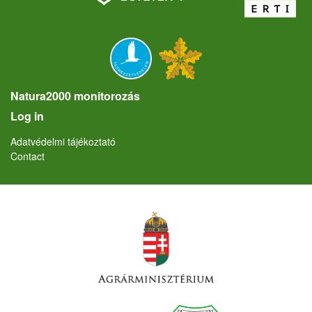
Natura2000 monitorozás
User account menu
Log in
Lábléc
Adatvédelmi tájékoztató
Contact