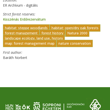
Location
ER Archívum - digitális
Strict forest reserves
Kisszénás Erdőrezervátum
habitat: steppe woodlands
habitat: open/dry oak forests
forest management
forest history
Natura 2000
landscape ecology, land use, history
map: forest management map
nature conservation
First author
Baráth Norbert