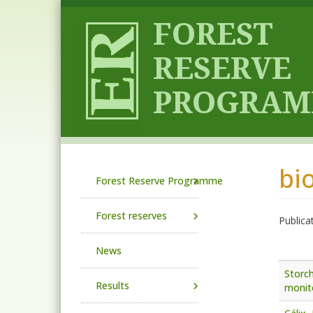
Skip to main content
bi
Main navigation
Forest Reserve Programme
Forest reserves
Publica
News
Storch
Results
monito