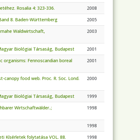
téhez. Rosalia 4: 323-336.
2008
, Band 8. Baden-Württemberg
2005
turnahe Waldwirtschaft,
2003
 Magyar Biológiai Társaság, Budapest
2001
lic organisms: Fennoscandian boreal
2001
st-canopy food web. Proc. R. Soc. Lond.
2000
 Magyar Biológiai Társaság, Budapest
1999
hbarer Wirtschaftwälder..;
1998
1998
ti Kísérletek folytatása VOL. 88.
1998