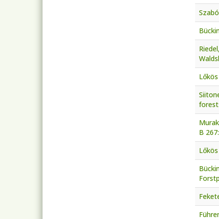
Szabó
Bücki
Riedel
Walds
Lőkös 
Siiton
forest
Muraka
B 267
Lőkös 
Bückin
Forst
Fekete
Führer