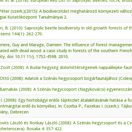
 M. et al. (2018): European Red List of Saproxylic Beetles. IUCN, Brus
éter (szerk.)(2015): A biodiverzitást meghatározó környezeti válto
giai Kutatóközpont Tanulmányai 2.
n, B. (2010): Saproxylic beetle biodiversity in old-growth forests of 
stems 144(1): 262-270.
riere, Guy and Marage, Damien: The influence of forest managemen
ated with dead wood: a case study in forests of the southern French
ity, doi: 10.11 11/j. 1752-4598. 2010.
 Zsolt (2008): A Budai-hegység dolomittérségeinek nappalilepke-fauná
Ottó (2008): Adatok a Szénás-hegycsoport bogárfaunájához (Coleopt
Barnabás (2008): A Szénás-hegycsoport (Nagykovácsi) egyenesszárnyú
 I. (2008): Egy hortobágyi erdős tájrészlet átalakításának hatása a f
ntmargitai erdő és környéke). In: Csorba P., Fazekas I. (szerk.): Tájk
tvány, Debrecen
vits László és Ronkay László (2008): A Szénás-hegycsoport és a Cs
heterocera). Rosalia 4: 357-422.