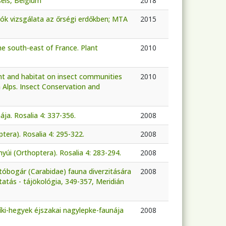
sels, Belgium
2018
zók vizsgálata az őrségi erdőkben; MTA
2015
the south-east of France. Plant
2010
t and habitat on insect communities
2010
 Alps. Insect Conservation and
ja. Rosalia 4: 337-356.
2008
era). Rosalia 4: 295-322.
2008
i (Orthoptera). Rosalia 4: 283-294.
2008
utóbogár (Carabidae) fauna diverzitására
2008
utatás - tájökológia, 349-357, Meridián
íki-hegyek éjszakai nagylepke-faunája
2008