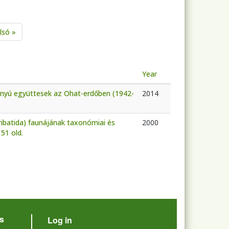
age
Last page
lsó »
Year
árnyú együttesek az Ohat-erdőben (1942-
2014
ribatida) faunájának taxonómiai és
2000
51 old.
User account menu
s
Log in