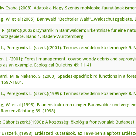
ky Csaba (2008): Adatok a Nagy-Szénás molylepke-faunájának ismere
ng, W. et al (2005): Bannwald "Bechtaler Wald"...Waldschutzgebiete
, P. (szerk.)(2003): Dynamik in Bannwäldern; Erkentnisse für eine na
hutzgebiete, Band 1. Baden-Württemberg
L., Peregovits L. (szerk.)(2001): Természetvédelmi közlemények 9.
en, J. (2001): Forest management, coarse woody debris and saproxy
s as an example. Ecological Bulletins 49: 11-41.
mi, M. & Nakano, S. (2000): Species-specific bird functions in a fore
: 1597-1601.
L., Peregovits L. (szerk.)(1999): Természetvédelmi közlemények 8.
g, W. et al (1998): Faunenstrukturen einiger Bannwälder und vergleic
pflanzenzüchtung 39. (1998)
 Gábor (szerk.)(1998): A közösségi ökológia frontvonalai; Budapest
 E (szerk.)(1998): Erdészeti Kutatások, az 1899-ben alapított Erdésze