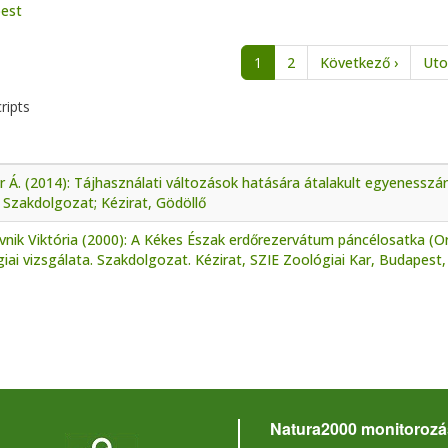
est
nation
Next p
1
2
Következő ›
Uto
ripts
 Á. (2014): Tájhasználati változások hatására átalakult egyenessz
 Szakdolgozat; Kézirat, Gödöllő
vnik Viktória (2000): A Kékes Észak erdőrezervátum páncélosatka (O
iai vizsgálata. Szakdolgozat. Kézirat, SZIE Zoológiai Kar, Budapest, 
Natura2000 monitorozá