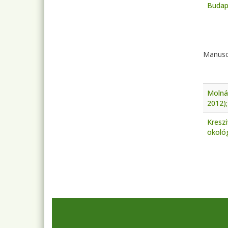
Budap
Pagi
Manusc
Molnár
2012);
Kreszi
ökológ