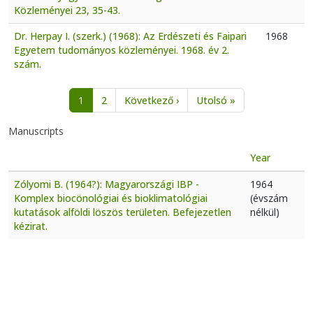
Közleményei 23, 35-43.
Dr. Herpay I. (szerk.) (1968): Az Erdészeti és Faipari
1968
Egyetem tudományos közleményei. 1968. év 2.
szám.
Pagination
Next page
Last page
1
2
Következő ›
Utolsó »
Manuscripts
Year
Zólyomi B. (1964?): Magyarországi IBP -
1964
Komplex biocönológiai és bioklimatológiai
(évszám
kutatások alföldi löszös területen. Befejezetlen
nélkül)
kézirat.