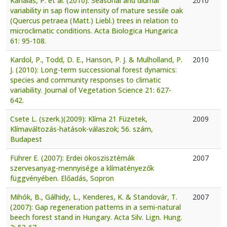
Kanalas, P. et al. (2010): Seasonal and diurnal
2010
variability in sap flow intensity of mature sessile oak
(Quercus petraea (Matt.) Liebl.) trees in relation to
microclimatic conditions. Acta Biologica Hungarica
61: 95-108.
Kardol, P., Todd, D. E., Hanson, P. J. & Mulholland, P.
2010
J. (2010): Long-term successional forest dynamics:
species and community responses to climatic
variability. Journal of Vegetation Science 21: 627-
642.
Csete L. (szerk.)(2009): Klíma 21 Füzetek,
2009
Klímaváltozás-hatások-válaszok; 56. szám,
Budapest
Führer E. (2007): Erdei ökoszisztémák
2007
szervesanyag-mennyisége a klímatényezők
függvényében. Előadás, Sopron
Mihók, B., Gálhidy, L., Kenderes, K. & Standovár, T.
2007
(2007): Gap regeneration patterns in a semi-natural
beech forest stand in Hungary. Acta Silv. Lign. Hung.