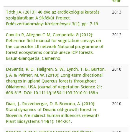
Year
Tóth J.A. (2013): 40 éve az erdőökológiai kutatás
2013
szolgálatában: A Síkfőkút Project.
Erdészettudományi Közlemények 3(1), pp.: 7-19.
Canullo R, Allegrini C-M, Campetella G (2012):
2012
Reference field manual for vegetation surveys on
the conecofor LII network National programme of
forest ecosystems control-unece ICP forests.
Braun-Blanquetia, Camerino,
DeSantis, R. D., Hallgren, S. W., Lynch, T. B., Burton,
2010
J. A. & Palmer, M. W. (2010): Long-term directional
changes in upland Quercus forests throughout
Oklahoma, USA. Journal of Vegetation Science 21:
606-615. DOI: 10.1111/j.1654-1103.2010.01168.x
Diaci, J., Rozenbergar, D. & Boncina, A. (2010):
2010
Stand dynamics of Dinaric old-growth forest in
Slovenia: Are indirect human influences relevant?
Plant Biosystems 144(1): 194-201.