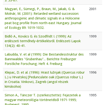
3: 53-67.
Magyari, E., Sümegi, P., Braun, M., Jakab, G. &
2001
Molnár, M. (2001): Retarded wetland succession:
anthropogenic and climatic signals in a Holocene
peat bog profile from north-east Hungary. Journal
of Ecology 89: 1019-1032.
Bidló A., Kovács G. és Szodfridt I. (1999): Az
1999
erdészeti termőhely-értékelésről. Erdészeti Lapok
134(2): 40-41.
Labudda, V. et al (1999): Die Bestandesstruktur des
1999
Bannwaldes "Grubenhau"... Berichte Freiburger
Forstliche Forschung; Heft 4. Freiburg
Klepac, D. et al. (1996): Hrast lužnjak (Quercus robur
1996
L.) u Hrvatskoj [Pedunculate oak (Quercus robur L.)
in Croatia. Vinkovci, Zagreb (angol részek
kimásolva)
Simon A., Tänczer T. (szerkesztette): Fejezetek a
1995
magyar meteorológia történetéből 1971-1995;
Budapest, 1995