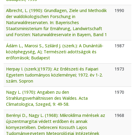
Albrecht, L. (1990): Grundlagen, Ziele und Methodik
1990
der waldökologischen Forschung in
Naturwaldreservaten. In: Bayerisches
Staatsministerium für Ernährung, Landwirtschaft
und Forsten: Naturwaldreservate in Bayern, Band 1
Ádám L., Marosi S., Szilárd J. (szerk.): A Dunántúli-
1987
középhegység, A); Természeti adottságok és
erőforrások; Budapest
Herpay I. (szerk.)(1973): Az Erdészeti és Faipari
1973
Egyetem tudományos közleményei; 1972. év 1-2.
szám. Sopron
Nagy L. (1970): Angaben zu den
1970
Strahlungsverhältnissen des Waldes. Acta
Climatologica, Szeged, 9: 49-58.
Berényi D., Nagy L. (1968): Mikroklíma mérések az
1968
újszentmargitai védett erdőben és annak
környezetében. Debreceni Kossuth Lajos
Tudományegyetem Meteorológiai Intézetének