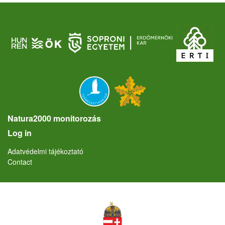
Natura2000 monitorozás
User account menu
Log in
Lábléc
Adatvédelmi tájékoztató
Contact