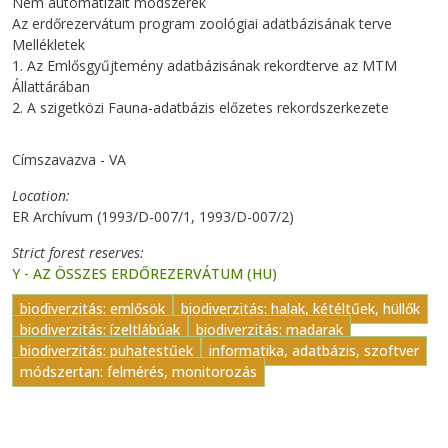
Nem automatizált módszerek
Az erdőrezervátum program zoológiai adatbázisának terve
Mellékletek
1. Az Emlősgyűjtemény adatbázisának rekordterve az MTM
Állattárában
2. A szigetközi Fauna-adatbázis előzetes rekordszerkezete
Címszavazva - VA
Location
ER Archívum (1993/D-007/1, 1993/D-007/2)
Strict forest reserves
Y - AZ ÖSSZES ERDŐREZERVÁTUM (HU)
biodiverzitás: emlősök
biodiverzitás: halak, kétéltűek, hüllők
biodiverzitás: ízeltlábúak
biodiverzitás: madarak
biodiverzitás: puhatestűek
informatika, adatbázis, szoftver
módszertan: felmérés, monitorozás