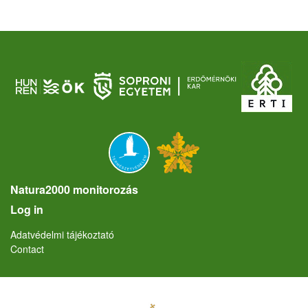
Natura2000 monitorozás
User account menu
Log in
Lábléc
Adatvédelmi tájékoztató
Contact