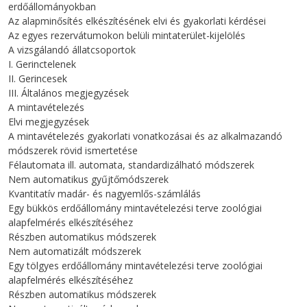
erdőállományokban
Az alapminősítés elkészítésének elvi és gyakorlati kérdései
Az egyes rezervátumokon belüli mintaterület-kijelölés
A vizsgálandó állatcsoportok
I. Gerinctelenek
II. Gerincesek
III. Általános megjegyzések
A mintavételezés
Elvi megjegyzések
A mintavételezés gyakorlati vonatkozásai és az alkalmazandó
módszerek rövid ismertetése
Félautomata ill. automata, standardizálható módszerek
Nem automatikus gyűjtőmódszerek
Kvantitatív madár- és nagyemlős-számlálás
Egy bükkös erdőállomány mintavételezési terve zoológiai
alapfelmérés elkészítéséhez
Részben automatikus módszerek
Nem automatizált módszerek
Egy tölgyes erdőállomány mintavételezési terve zoológiai
alapfelmérés elkészítéséhez
Részben automatikus módszerek