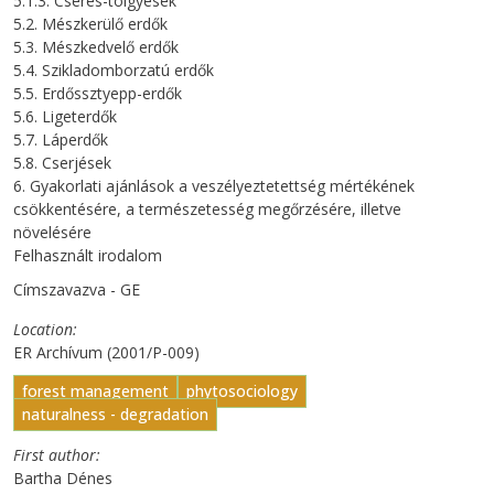
5.1.3. Cseres-tölgyesek
5.2. Mészkerülő erdők
5.3. Mészkedvelő erdők
5.4. Szikladomborzatú erdők
5.5. Erdőssztyepp-erdők
5.6. Ligeterdők
5.7. Láperdők
5.8. Cserjések
6. Gyakorlati ajánlások a veszélyeztetettség mértékének
csökkentésére, a természetesség megőrzésére, illetve
növelésére
Felhasznált irodalom
Címszavazva - GE
Location
ER Archívum (2001/P-009)
forest management
phytosociology
naturalness - degradation
First author
Bartha Dénes