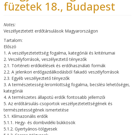
füzetek 18., Budapest
Notes
Veszélyeztetett erdőtársulások Magyarországon
Tartalom:
Előszó
1. A veszélyeztetettség fogalma, kategóriái és kritériumai
2. Veszélyforrások, veszélyeztető tényezők
2.1. Történeti erdőkiélések és erdőhasználati formák
2.2. A jelenkori erdőgazdálkodásból fakadó veszélyforrások
2.3. Egyéb veszélyeztető tényezők
3. A természetesség-leromlottság fogalma, becslési lehetőségei,
kategóriái
4. A természetes állapotú erdők fontosabb jellemzői
5. Az erdőtársulás-csoportok veszélyeztetettségének és
természetességének ismertetése
5.1. Klímazonális erdők
5.1.1. Hegy- és dombvidéki bükkösök
5.1.2. Gyertyános-tölgyesek