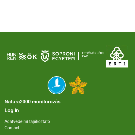
Natura2000 monitorozás
User account menu
Log in
Lábléc
Adatvédelmi tájékoztató
Contact