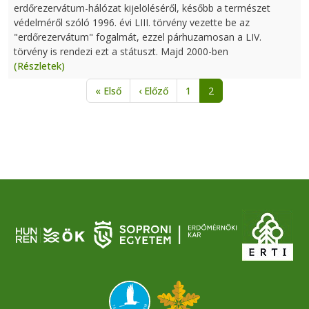
erdőrezervátum-hálózat kijelöléséről, később a természet
védelméről szóló 1996. évi LIII. törvény vezette be az
"erdőrezervátum" fogalmát, ezzel párhuzamosan a LIV.
törvény is rendezi ezt a státuszt. Majd 2000-ben
(Részletek)
Oldalszámozás
Első oldal
Előző oldal
« Első
‹ Előző
1
2