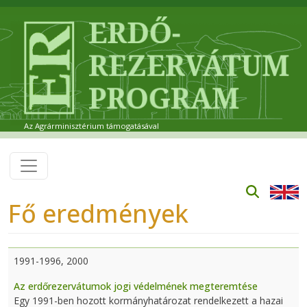
Ugrás a tartalomra
Az Agrárminisztérium támogatásával
Fő eredmények
1991-1996, 2000
Az erdőrezervátumok jogi védelmének megteremtése
Egy 1991-ben hozott kormányhatározat rendelkezett a hazai