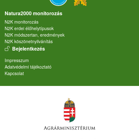
Natura2000 monitorozás
N2K monitorozás
N2K erdei élőhelytípusok
N2K módszertan, eredmények
N2K köszönetnyilvánítás
User account menu
Bejelentkezés
Lábléc
Impresszum
Adatvédelmi tájékoztató
Kapcsolat