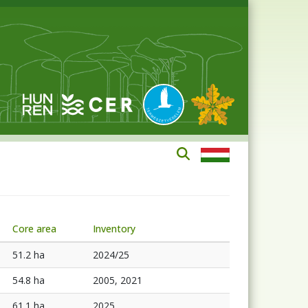
Core area
Inventory
51.2 ha
2024/25
54.8 ha
2005, 2021
61.1 ha
2025