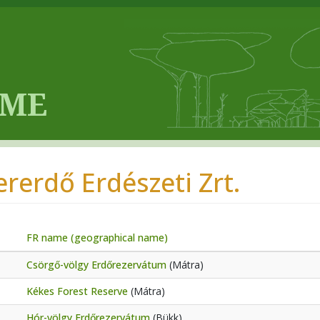
ererdő Erdészeti Zrt.
FR name (geographical name)
Csörgő-völgy Erdőrezervátum
(Mátra)
Kékes Forest Reserve
(Mátra)
Hór-völgy Erdőrezervátum
(Bükk)