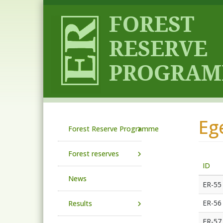
Skip to main content
Eg
Main navigation
Forest Reserve Programme
Forest reserves
ID
News
ER-55
ER-56
Results
ER-57