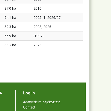
87.0 ha
2010
94.1 ha
2005, T: 2026/27
59.3 ha
2008, 2026
56.9 ha
(1997)
65.7 ha
2025
User account menu
s
Log in
Lábléc
Adatvédelmi tájékoztató
Contact