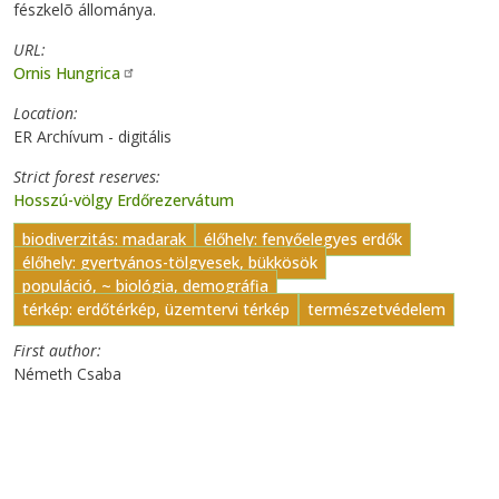
fészkelõ állománya.
URL
Ornis Hungrica
Location
ER Archívum - digitális
Strict forest reserves
Hosszú-völgy Erdőrezervátum
biodiverzitás: madarak
élőhely: fenyőelegyes erdők
élőhely: gyertyános-tölgyesek, bükkösök
populáció, ~ biológia, demográfia
térkép: erdőtérkép, üzemtervi térkép
természetvédelem
First author
Németh Csaba