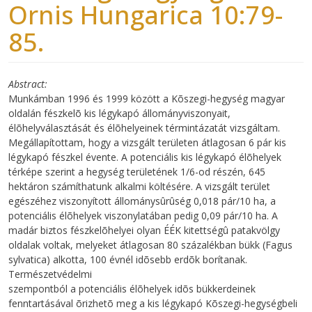
Ornis Hungarica 10:79-
85.
Abstract
Munkámban 1996 és 1999 között a Kõszegi-hegység magyar
oldalán fészkelõ kis légykapó állományviszonyait,
élõhelyválasztását és élõhelyeinek términtázatát vizsgáltam.
Megállapítottam, hogy a vizsgált területen átlagosan 6 pár kis
légykapó fészkel évente. A potenciális kis légykapó élõhelyek
térképe szerint a hegység területének 1/6-od részén, 645
hektáron számíthatunk alkalmi költésére. A vizsgált terület
egészéhez viszonyított állománysûrûség 0,018 pár/10 ha, a
potenciális élõhelyek viszonylatában pedig 0,09 pár/10 ha. A
madár biztos fészkelõhelyei olyan ÉÉK kitettségû patakvölgy
oldalak voltak, melyeket átlagosan 80 százalékban bükk (Fagus
sylvatica) alkotta, 100 évnél idõsebb erdõk borítanak.
Természetvédelmi
szempontból a potenciális élõhelyek idõs bükkerdeinek
fenntartásával õrizhetõ meg a kis légykapó Kõszegi-hegységbeli