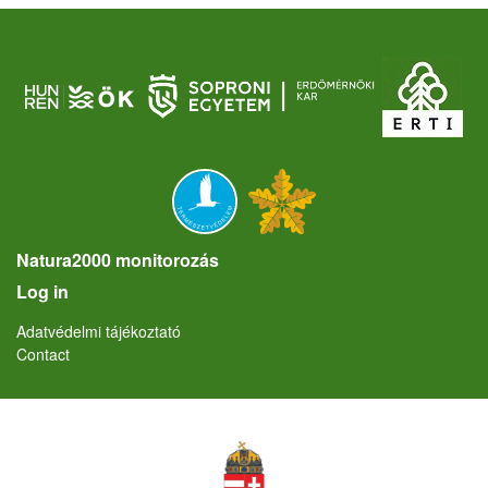
Natura2000 monitorozás
User account menu
Log in
Lábléc
Adatvédelmi tájékoztató
Contact