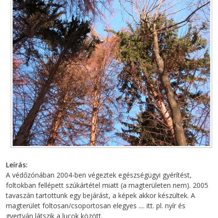
Leírás
A védőzónában 2004-ben végeztek egészségügyi gyérítést,
foltokban fellépett szúkártétel miatt (a magterületen nem). 2005
tavaszán tartottunk egy bejárást, a képek akkor készültek. A
magterület foltosan/csoportosan elegyes .... itt. pl. nyír és
gyertyán látszik a lucok között.