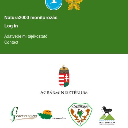
Natura2000 monitorozás
User account menu
Log in
Lábléc
Adatvédelmi tájékoztató
Contact