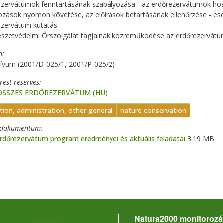
ezervátumok fenntartásának szabályozása - az erdőrezervátumok hoss
tozások nyomon követése, az előírások betartásának ellenőrzése - 
ezervátum kutatás
észetvédelmi Őrszolgálat tagjainak közreműködése az erdőrezervát
n
ívum (2001/D-025/1, 2001/P-025/2)
orest reserves
 ÖSSZES ERDŐREZERVÁTUM (HU)
ation, administration, other general
nature conservation
t dokumentum
rdőrezervátum program eredményei és aktuális feladatai
3.19 MB
Natura2000 monitorozá