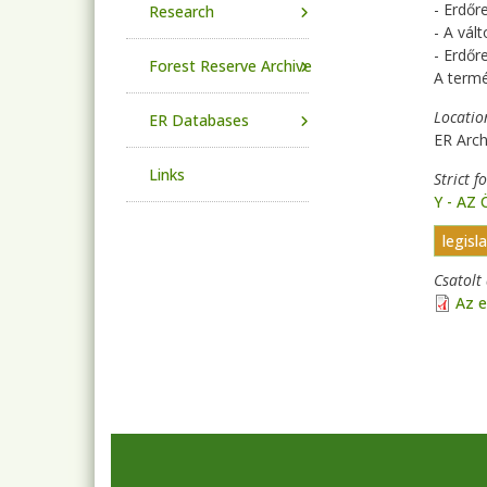
- Erdőr
Research
- A vál
- Erdőr
Forest Reserve Archive
A term
Locatio
ER Databases
ER Arch
Links
Strict f
Y - AZ
legisl
Csatol
Az e