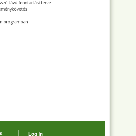
zú távú fenntartási terve
eseménykövetés
um programban
User account menu
s
Log in