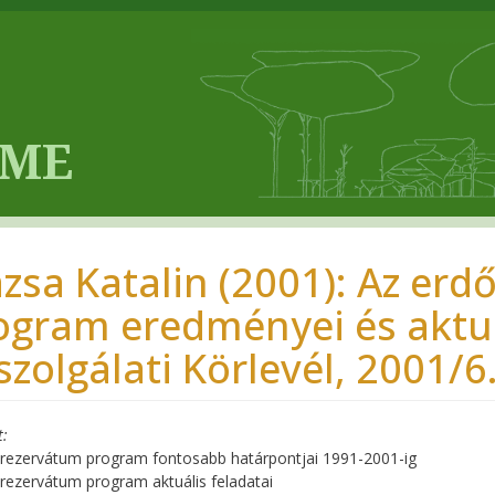
zsa Katalin (2001): Az er
ogram eredményei és aktuál
szolgálati Körlevél, 2001/6
t
rezervátum program fontosabb határpontjai 1991-2001-ig
rezervátum program aktuális feladatai