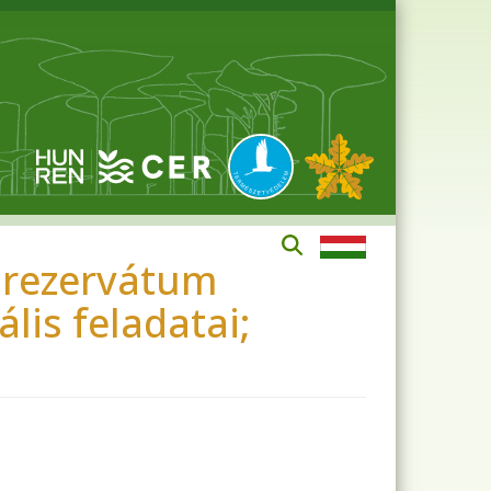
dőrezervátum
is feladatai;
.