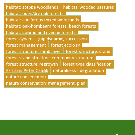
habitat: steppe woodlands
habitat: wooded pastures
habitat: open/dry oak forests
habitat: coniferous mixed woodlands
habitat: oak-hornbeam forests, beech forests
habitat: swamp and riverine forests
forest dynamic, gap dynamic, succession
forest management
forest ecology
forest structure: shrub layer
forest structure: stand
forest stand structure: community structure
forest structure: regrowth
forest type classification
Ex Libris Péter Czájlik
naturalness - degradation
nature conservation
nature conservation: management, plan