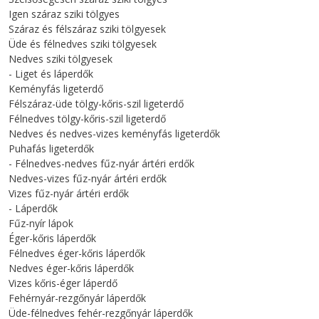
Igen száraz sziki tölgyes
Száraz és félszáraz sziki tölgyesek
Üde és félnedves sziki tölgyesek
Nedves sziki tölgyesek
- Liget és láperdők
Keményfás ligeterdő
Félszáraz-üde tölgy-kőris-szil ligeterdő
Félnedves tölgy-kőris-szil ligeterdő
Nedves és nedves-vizes keményfás ligeterdők
Puhafás ligeterdők
- Félnedves-nedves fűz-nyár ártéri erdők
Nedves-vizes fűz-nyár ártéri erdők
Vizes fűz-nyár ártéri erdők
- Láperdők
Fűz-nyír lápok
Éger-kőris láperdők
Félnedves éger-kőris láperdők
Nedves éger-kőris láperdők
Vizes kőris-éger láperdő
Fehérnyár-rezgőnyár láperdők
Üde-félnedves fehér-rezgőnyár láperdők