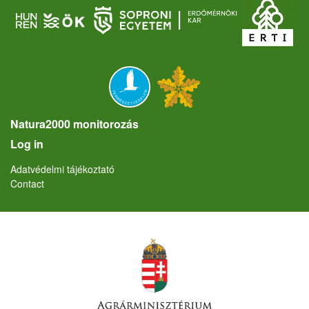
Natura2000 monitorozás
User account menu
Log in
Lábléc
Adatvédelmi tájékoztató
Contact