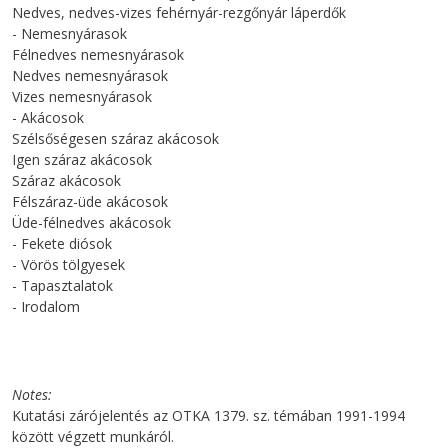
Nedves, nedves-vizes fehérnyár-rezgőnyár láperdők
- Nemesnyárasok
Félnedves nemesnyárasok
Nedves nemesnyárasok
Vizes nemesnyárasok
- Akácosok
Szélsőségesen száraz akácosok
Igen száraz akácosok
Száraz akácosok
Félszáraz-üde akácosok
Üde-félnedves akácosok
- Fekete diósok
- Vörös tölgyesek
- Tapasztalatok
- Irodalom
Notes
Kutatási zárójelentés az OTKA 1379. sz. témában 1991-1994
között végzett munkáról.