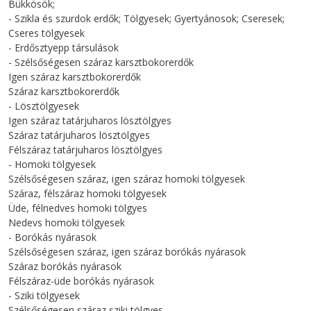
Bükkösök;
- Szikla és szurdok erdők; Tölgyesek; Gyertyánosok; Cseresek;
Cseres tölgyesek
- Erdősztyepp társulások
- Szélsőségesen száraz karsztbokorerdők
Igen száraz karsztbokorerdők
Száraz karsztbokorerdők
- Lösztölgyesek
Igen száraz tatárjuharos lösztölgyes
Száraz tatárjuharos lösztölgyes
Félszáraz tatárjuharos lösztölgyes
- Homoki tölgyesek
Szélsőségesen száraz, igen száraz homoki tölgyesek
Száraz, félszáraz homoki tölgyesek
Üde, félnedves homoki tölgyes
Nedevs homoki tölgyesek
- Borókás nyárasok
Szélsőségesen száraz, igen száraz borókás nyárasok
Száraz borókás nyárasok
Félszáraz-üde borókás nyárasok
- Sziki tölgyesek
Szélsőségesen száraz sziki tölgyes