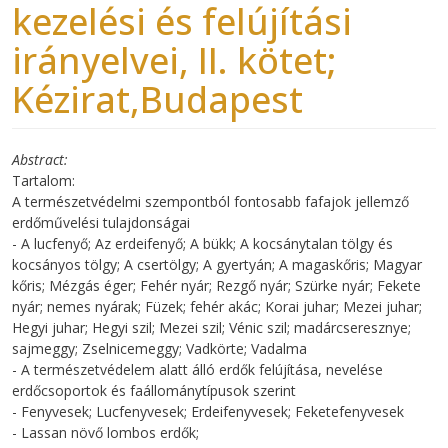
kezelési és felújítási
irányelvei, II. kötet;
Kézirat,Budapest
Abstract
Tartalom:
A természetvédelmi szempontból fontosabb fafajok jellemző
erdőművelési tulajdonságai
- A lucfenyő; Az erdeifenyő; A bükk; A kocsánytalan tölgy és
kocsányos tölgy; A csertölgy; A gyertyán; A magaskőris; Magyar
kőris; Mézgás éger; Fehér nyár; Rezgő nyár; Szürke nyár; Fekete
nyár; nemes nyárak; Füzek; fehér akác; Korai juhar; Mezei juhar;
Hegyi juhar; Hegyi szil; Mezei szil; Vénic szil; madárcseresznye;
sajmeggy; Zselnicemeggy; Vadkörte; Vadalma
- A természetvédelem alatt álló erdők felújítása, nevelése
erdőcsoportok és faállománytípusok szerint
- Fenyvesek; Lucfenyvesek; Erdeifenyvesek; Feketefenyvesek
- Lassan növő lombos erdők;