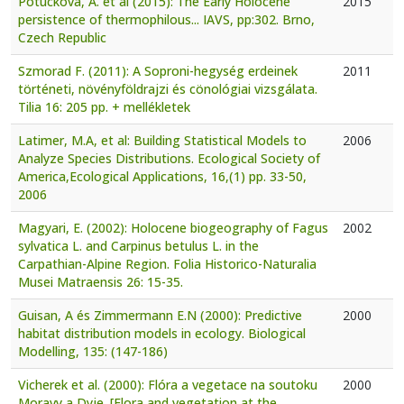
Potucková, A. et al (2015): The Early Holocene
2015
persistence of thermophilous... IAVS, pp:302. Brno,
Czech Republic
Szmorad F. (2011): A Soproni-hegység erdeinek
2011
történeti, növényföldrajzi és cönológiai vizsgálata.
Tilia 16: 205 pp. + mellékletek
Latimer, M.A, et al: Building Statistical Models to
2006
Analyze Species Distributions. Ecological Society of
America,Ecological Applications, 16,(1) pp. 33-50,
2006
Magyari, E. (2002): Holocene biogeography of Fagus
2002
sylvatica L. and Carpinus betulus L. in the
Carpathian-Alpine Region. Folia Historico-Naturalia
Musei Matraensis 26: 15-35.
Guisan, A és Zimmermann E.N (2000): Predictive
2000
habitat distribution models in ecology. Biological
Modelling, 135: (147-186)
Vicherek et al. (2000): Flóra a vegetace na soutoku
2000
Moravy a Dyje .[Flora and vegetation at the