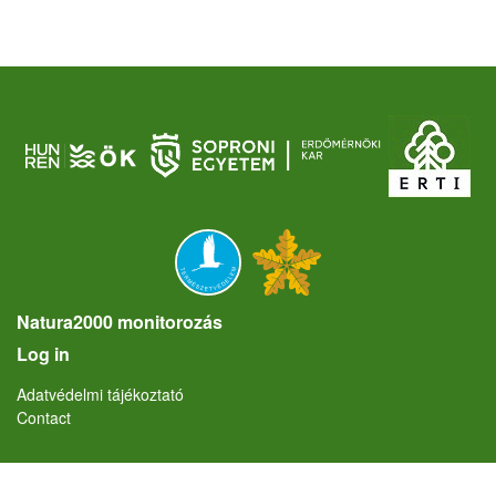
Natura2000 monitorozás
User account menu
Log in
Lábléc
Adatvédelmi tájékoztató
Contact