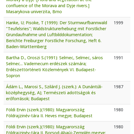
confluence of the Morava and Dyje rivers.]
Masarykova univerzita, Brno
Hanke, U; Pisoke, T (1999): Der Sturmwurfbannwald
1999
"Teufelsries"; Waldstrukturerhebung mit Forstlicher
Grundaufnahme und Luftbilddokumentation;
Berichte Freiburger Forstliche Forschung, Heft 6.
Baden-Württemberg
Bartha D., Oroszi S.(1991): Selmec, Selmec, sáros
1991
Selmec... Vademecum erdészek számára;
Erdészettörténeti Közlemények VI. Budapest-
Sopron
Ádám L., Marosi S., Szilárd J. (szerk.): A Dunántúli-
1987
középhegység, A); Természeti adottságok és
erőforrások; Budapest
Földi Ervin (szerk.)(1980): Magyarország
1980
Földrajzinév-tára II. Heves megye; Budapest
Földi Ervin (szerk.)(1980): Magyarország
1980
Földrajzinév-tára II. Borsod-Abaúj-Zemplén megye;