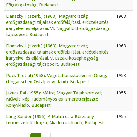
Főigazgatóság, Budapest.
Danszky I. (szerk.) (1963): Magyarország
1963
erdőgazdasági tájainak erdőfelújítási, erdőtelepítési
irányelvei és eljárásai. VI. Nagyalföld erdőgazdasági
tájcsoport. Budapest.
Danszky I. (szerk.) (1963): Magyarország
1963
erdőgazdasági tájainak erdőfelújítási, erdőtelepítési
irányelvei és eljárásai. V. Északi-középhegység
erdőgazdasági tájcsoport. Budapest.
Pócs T. et al (1958): Vegetationsstudien im Őrség;
1958
(Ungarischen Ostalpenvorland); Budapest
Jakucs Pál (1955): Mátra; Magyar Tájak sorozat;
1955
Művelt Nép Tudományos és Ismeretterjesztő
Könyvkiadó, Budapest
Láng Sándor (1955): A Mátra és a Börzsöny
1955
természeti földrajza; Akadémiai Kiadó, Budapest
Pagination