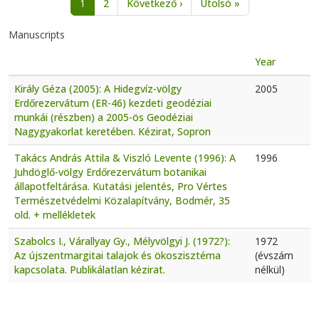
Next page
Last page
1
2
Következő ›
Utolsó »
Manuscripts
Year
Király Géza (2005): A Hidegvíz-völgy
2005
Erdőrezervátum (ER-46) kezdeti geodéziai
munkái (részben) a 2005-ös Geodéziai
Nagygyakorlat keretében. Kézirat, Sopron
Takács András Attila & Viszló Levente (1996): A
1996
Juhdöglő-völgy Erdőrezervátum botanikai
állapotfeltárása. Kutatási jelentés, Pro Vértes
Természetvédelmi Közalapítvány, Bodmér, 35
old. + mellékletek
Szabolcs I., Várallyay Gy., Mélyvölgyi J. (1972?):
1972
Az újszentmargitai talajok és ökoszisztéma
(évszám
kapcsolata. Publikálatlan kézirat.
nélkül)