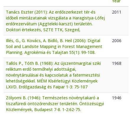
Year
Tanács Eszter (2011): Az erdőszerkezet tér-és
2011
időbeli mintázatainak vizsgálata a Haragistya-Lófej
erdőrezervátum (Aggteleki-karszt) területén.
Doktori értekezés, SZTE TTK, Szeged,
Illés, G., G. Kovács, A. Bidló, B. Heil (2006): Digital
2006
Soil and Landsite Mapping in Forest Management
Planning. Agrokémia és Talajtan 55(1): 99-108.
Tallós P., Tóth B. (1968): Az újszentmargitai sziki
1968
reliktum erdő termőhelyi adottságai,
növénytársulásai és kapcsolatuk a fatermesztési
lehetőségekkel. MÉM Kísérletügyi Közlemények
LXI/D. Erdőgazdaság és Faipar 1-3: 75-107
Zólyomi B. (1946): Természetes növénytakaró a
1946
tiszafüredi öntözőrendszer területén. Öntözésügyi
Közlemények, Budapest 7-8. 1-2:62-75.