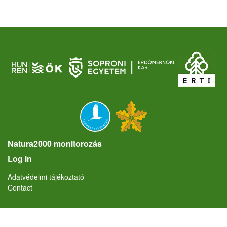
Natura2000 monitorozás
User account menu
Log in
Lábléc
Adatvédelmi tájékoztató
Contact