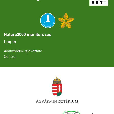
Natura2000 monitorozás
User account menu
Log in
Lábléc
Adatvédelmi tájékoztató
Contact