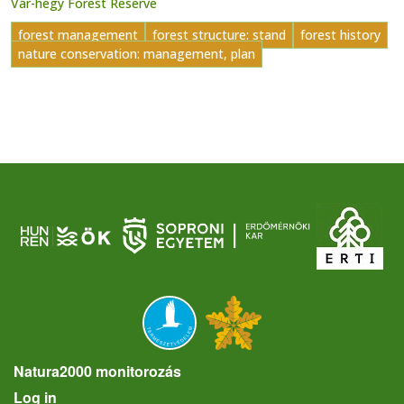
Vár-hegy Forest Reserve
forest management
forest structure: stand
forest history
nature conservation: management, plan
Natura2000 monitorozás
User account menu
Log in