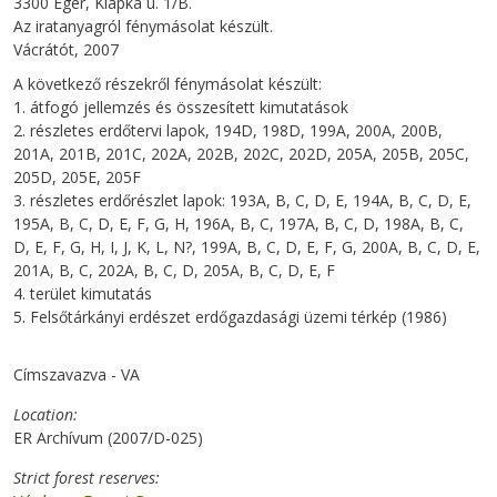
3300 Eger, Klapka u. 1/B.
Az iratanyagról fénymásolat készült.
Vácrátót, 2007
A következő részekről fénymásolat készült:
1. átfogó jellemzés és összesített kimutatások
2. részletes erdőtervi lapok, 194D, 198D, 199A, 200A, 200B,
201A, 201B, 201C, 202A, 202B, 202C, 202D, 205A, 205B, 205C,
205D, 205E, 205F
3. részletes erdőrészlet lapok: 193A, B, C, D, E, 194A, B, C, D, E,
195A, B, C, D, E, F, G, H, 196A, B, C, 197A, B, C, D, 198A, B, C,
D, E, F, G, H, I, J, K, L, N?, 199A, B, C, D, E, F, G, 200A, B, C, D, E,
201A, B, C, 202A, B, C, D, 205A, B, C, D, E, F
4. terület kimutatás
5. Felsőtárkányi erdészet erdőgazdasági üzemi térkép (1986)
Címszavazva - VA
Location
ER Archívum (2007/D-025)
Strict forest reserves