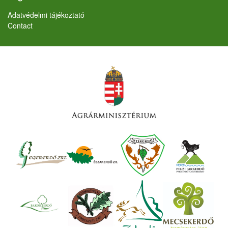
Lábléc
Adatvédelmi tájékoztató
Contact