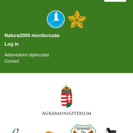
Natura2000 monitorozás
User account menu
Log in
Lábléc
Adatvédelmi tájékoztató
Contact