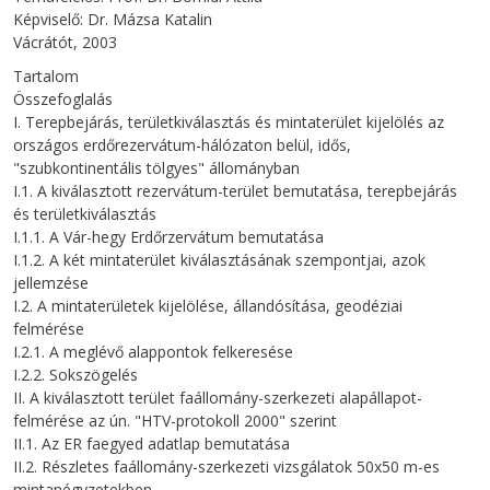
Képviselő: Dr. Mázsa Katalin
Vácrátót, 2003
Tartalom
Összefoglalás
I. Terepbejárás, területkiválasztás és mintaterület kijelölés az
országos erdőrezervátum-hálózaton belül, idős,
"szubkontinentális tölgyes" állományban
I.1. A kiválasztott rezervátum-terület bemutatása, terepbejárás
és területkiválasztás
I.1.1. A Vár-hegy Erdőrzervátum bemutatása
I.1.2. A két mintaterület kiválasztásának szempontjai, azok
jellemzése
I.2. A mintaterületek kijelölése, állandósítása, geodéziai
felmérése
I.2.1. A meglévő alappontok felkeresése
I.2.2. Sokszögelés
II. A kiválasztott terület faállomány-szerkezeti alapállapot-
felmérése az ún. "HTV-protokoll 2000" szerint
II.1. Az ER faegyed adatlap bemutatása
II.2. Részletes faállomány-szerkezeti vizsgálatok 50x50 m-es
mintanégyzetekben