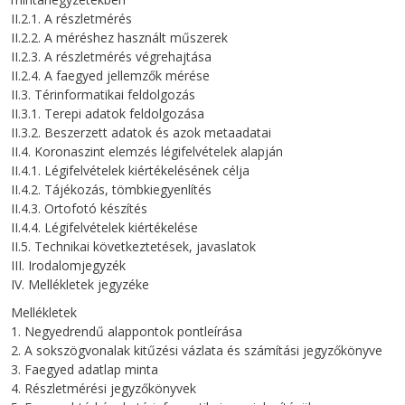
II.2.1. A részletmérés
II.2.2. A méréshez használt műszerek
II.2.3. A részletmérés végrehajtása
II.2.4. A faegyed jellemzők mérése
II.3. Térinformatikai feldolgozás
II.3.1. Terepi adatok feldolgozása
II.3.2. Beszerzett adatok és azok metaadatai
II.4. Koronaszint elemzés légifelvételek alapján
II.4.1. Légifelvételek kiértékelésének célja
II.4.2. Tájékozás, tömbkiegyenlítés
II.4.3. Ortofotó készítés
II.4.4. Légifelvételek kiértékelése
II.5. Technikai következtetések, javaslatok
III. Irodalomjegyzék
IV. Mellékletek jegyzéke
Mellékletek
1. Negyedrendű alappontok pontleírása
2. A sokszögvonalak kitűzési vázlata és számítási jegyzőkönyve
3. Faegyed adatlap minta
4. Részletmérési jegyzőkönyvek