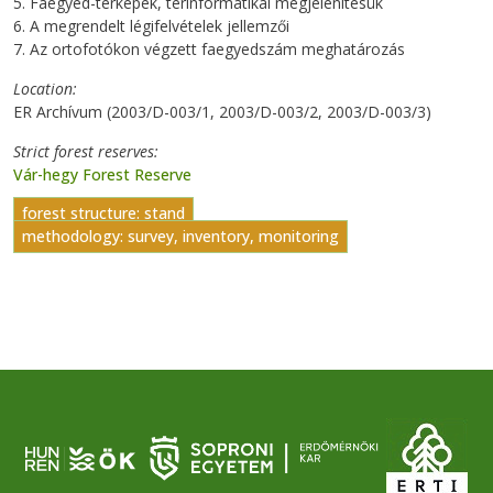
5. Faegyed-térképek, térinformatikai megjelenítésük
6. A megrendelt légifelvételek jellemzői
7. Az ortofotókon végzett faegyedszám meghatározás
Location
ER Archívum (2003/D-003/1, 2003/D-003/2, 2003/D-003/3)
Strict forest reserves
Vár-hegy Forest Reserve
forest structure: stand
methodology: survey, inventory, monitoring