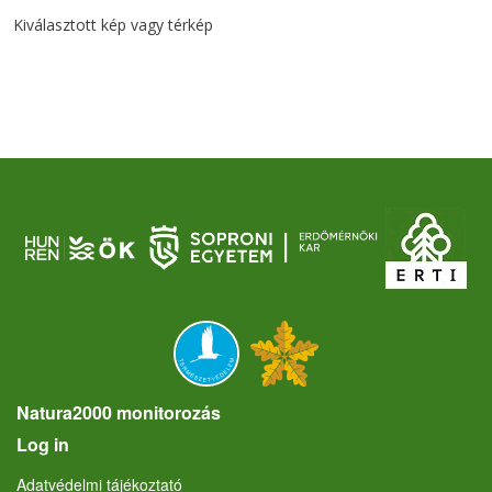
Kiválasztott kép vagy térkép
Natura2000 monitorozás
User account menu
Log in
Lábléc
Adatvédelmi tájékoztató