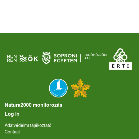
Natura2000 monitorozás
User account menu
Log in
Lábléc
Adatvédelmi tájékoztató
Contact