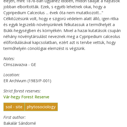
elején, mint 1878-ban ugyanez időben, midőn talaját a hajtások
jobban elborították. Ezek, s egyéb lehetnek okai, hogy a
Cypripedium Calceolus ... évek óta nem mutatkozott..."
Célkitűzésünk volt, hogy e szigorú védelem alatt álló, igen ritka
és egyik legszebb növényünknek felkutassuk a termőhelyét a
Bükk-hegységben és környékén. Mivel a hazai kutatások csupán
néhány növénytársulást neveznek meg a Cypripedium calceolus
előfordulásával kapcsolatban, ezért azt is tervbe vettük, hogy
termőhelyén cönológiai elemzést is végzünk.
Notes
Címszavazva - GE
Location
ER Archívum (1983/P-001)
Strict forest reserves
Vár-hegy Forest Reserve
soil - site
phytosociology
First author
Bakalár Sándorné