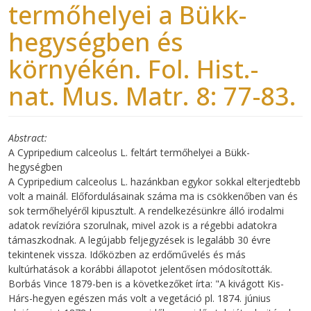
termőhelyei a Bükk-
hegységben és
környékén. Fol. Hist.-
nat. Mus. Matr. 8: 77-83.
Abstract
A Cypripedium calceolus L. feltárt termőhelyei a Bükk-
hegységben
A Cypripedium calceolus L. hazánkban egykor sokkal elterjedtebb
volt a mainál. Előfordulásainak száma ma is csökkenőben van és
sok termőhelyéről kipusztult. A rendelkezésünkre álló irodalmi
adatok revízióra szorulnak, mivel azok is a régebbi adatokra
támaszkodnak. A legújabb feljegyzések is legalább 30 évre
tekintenek vissza. Időközben az erdőművelés és más
kultúrhatások a korábbi állapotot jelentősen módosították.
Borbás Vince 1879-ben is a következőket írta: "A kivágott Kis-
Hárs-hegyen egészen más volt a vegetáció pl. 1874. június