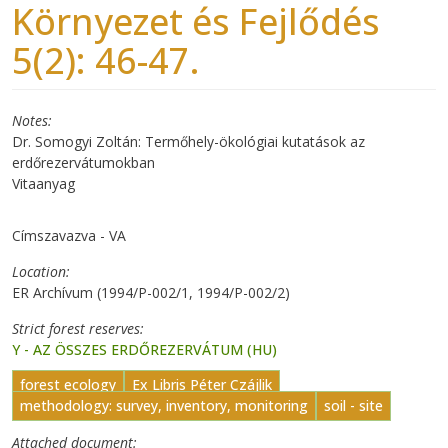
Környezet és Fejlődés
5(2): 46-47.
Notes
Dr. Somogyi Zoltán: Termőhely-ökológiai kutatások az
erdőrezervátumokban
Vitaanyag
Címszavazva - VA
Location
ER Archívum (1994/P-002/1, 1994/P-002/2)
Strict forest reserves
Y - AZ ÖSSZES ERDŐREZERVÁTUM (HU)
forest ecology
Ex Libris Péter Czájlik
methodology: survey, inventory, monitoring
soil - site
Attached document