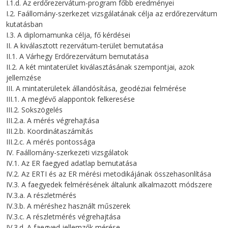
I.1.d. Az erdőrezervátum-program főbb eredményei
I.2. Faállomány-szerkezet vizsgálatának célja az erdőrezervátum
kutatásban
I.3. A diplomamunka célja, fő kérdései
II. A kiválasztott rezervátum-terület bemutatása
II.1. A Várhegy Erdőrezervátum bemutatása
II.2. A két mintaterület kiválasztásának szempontjai, azok
jellemzése
III. A mintaterületek állandósítása, geodéziai felmérése
III.1. A meglévő alappontok felkeresése
III.2. Sokszögelés
III.2.a. A mérés végrehajtása
III.2.b. Koordinátaszámítás
III.2.c. A mérés pontossága
IV. Faállomány-szerkezeti vizsgálatok
IV.1. Az ER faegyed adatlap bemutatása
IV.2. Az ERTI és az ER mérési metodikájának összehasonlítása
IV.3. A faegyedek felmérésének általunk alkalmazott módszere
IV.3.a. A részletmérés
IV.3.b. A méréshez használt műszerek
IV.3.c. A részletmérés végrehajtása
IV.3.d. A faegyed jellemzők mérése