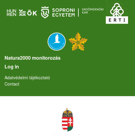
Natura2000 monitorozás
User account menu
Log in
Lábléc
Adatvédelmi tájékoztató
Contact