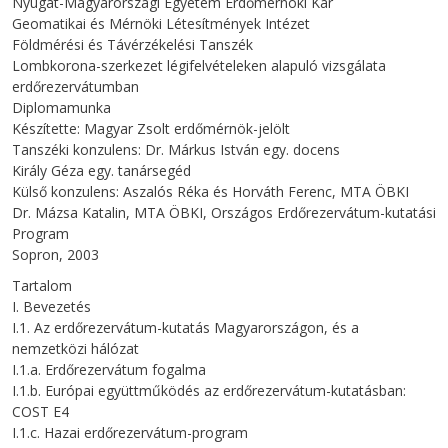
Nyugat-Magyarországi Egyetem Erdőmérnöki Kar
Geomatikai és Mérnöki Létesítmények Intézet
Földmérési és Távérzékelési Tanszék
Lombkorona-szerkezet légifelvételeken alapuló vizsgálata
erdőrezervátumban
Diplomamunka
Készítette: Magyar Zsolt erdőmérnök-jelölt
Tanszéki konzulens: Dr. Márkus István egy. docens
Király Géza egy. tanársegéd
Külső konzulens: Aszalós Réka és Horváth Ferenc, MTA ÖBKI
Dr. Mázsa Katalin, MTA ÖBKI, Országos Erdőrezervátum-kutatási
Program
Sopron, 2003
Tartalom
I. Bevezetés
I.1. Az erdőrezervátum-kutatás Magyarországon, és a
nemzetközi hálózat
I.1.a. Erdőrezervátum fogalma
I.1.b. Európai együttműködés az erdőrezervátum-kutatásban:
COST E4
I.1.c. Hazai erdőrezervátum-program