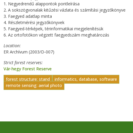
1. Negyedrendű alappontok pontleírása
2. A sokszögvonalak kitűzési vázlata és számítási jegyzőkönyve
3. Faegyed adatlap minta
4. Részletmérési jegyzőkönyvek
5. Faegyed-térképek, térinformatikai megjelenítésük
6. Az ortofotókon végzett faegyedszám meghatározás
Location
ER Archívum (2003/D-007)
Strict forest reserves
Vár-hegy Forest Reserve
forest structure: stand
informatics, database, software
remote sensing: aerial photo