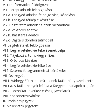
V. Térinformatikai feldolgozás
V.1. Terepi adatok feldolgozása
V.1.a. Faegyed adatlap feldolgozása, kódolása
V.1.b. Faegyed térkép elkészítése
V.2. Beszerzett adatok és azok metaadatai
V.2.a. Vektoros adatok
V.2.b. Raszteres adatok
V.2.c. Digitális domborzatmodell
VI. Légifelvételek feldolgozása
VI.1. Légifelvételek kiértékelésének célja
VI.2. Tájékozás, tömbkiegyenlítés
VI.3. Ortofotó készítés
VI.4. Légifelvételek kiértékelése
VI.5. Sztereo fotogrammetriai kiértékelés
VII. Összegzés
VII.1. Várhegy ER mintaterületeinek faállomány-szerkezete
VII.1.a. A faállományok leírása a faegyed adatlapok alapján
VII.2. Technikai következtetések, javaslatok
VIII. Köszönetnyilvánítás
IX. Irodalomjegyzék
X. Mellékletek jegyzéke