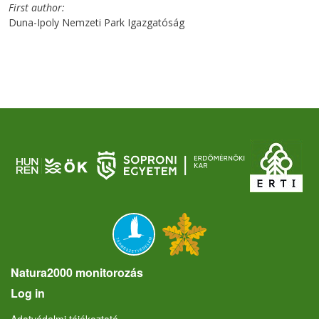
First author
Duna-Ipoly Nemzeti Park Igazgatóság
Natura2000 monitorozás
User account menu
Log in
Lábléc