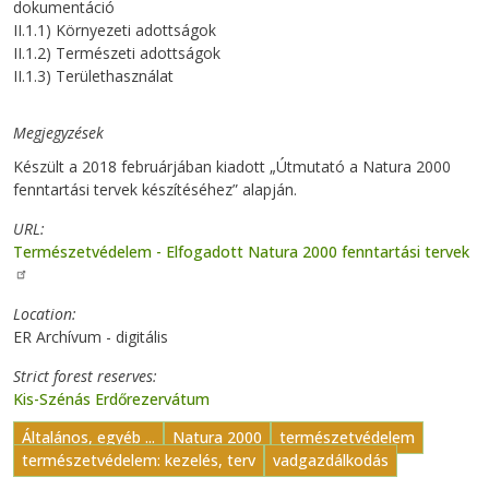
dokumentáció
II.1.1) Környezeti adottságok
II.1.2) Természeti adottságok
II.1.3) Területhasználat
Megjegyzések
Készült a 2018 februárjában kiadott „Útmutató a Natura 2000
fenntartási tervek készítéséhez” alapján.
URL
Természetvédelem - Elfogadott Natura 2000 fenntartási tervek
Location
ER Archívum - digitális
Strict forest reserves
Kis-Szénás Erdőrezervátum
Általános, egyéb ...
Natura 2000
természetvédelem
természetvédelem: kezelés, terv
vadgazdálkodás