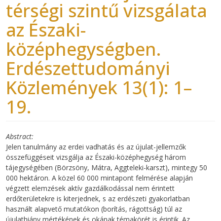
térségi szintű vizsgálata
az Északi-
középhegységben.
Erdészettudományi
Közlemények 13(1): 1–
19.
Abstract
Jelen tanulmány az erdei vadhatás és az újulat-jellemzők
összefüggéseit vizsgálja az Északi-középhegység három
tájegységében (Börzsöny, Mátra, Aggteleki-karszt), mintegy 50
000 hektáron. A közel 60 000 mintapont felmérése alapján
végzett elemzések aktív gazdálkodással nem érintett
erdőterületekre is kiterjednek, s az erdészeti gyakorlatban
használt alapvető mutatókon (borítás, rágottság) túl az
újulathiány mértékének és okának témakörét is érintik. Az