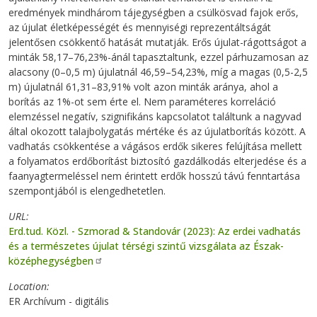
eredmények mindhárom tájegységben a csülkösvad fajok erős,
az újulat életképességét és mennyiségi reprezentáltságát
jelentősen csökkentő hatását mutatják. Erős újulat-rágottságot a
minták 58,17–76,23%-ánál tapasztaltunk, ezzel párhuzamosan az
alacsony (0–0,5 m) újulatnál 46,59–54,23%, míg a magas (0,5-2,5
m) újulatnál 61,31–83,91% volt azon minták aránya, ahol a
borítás az 1%-ot sem érte el. Nem paraméteres korreláció
elemzéssel negatív, szignifikáns kapcsolatot találtunk a nagyvad
által okozott talajbolygatás mértéke és az újulatborítás között. A
vadhatás csökkentése a vágásos erdők sikeres felújítása mellett
a folyamatos erdőborítást biztosító gazdálkodás elterjedése és a
faanyagtermeléssel nem érintett erdők hosszú távú fenntartása
szempontjából is elengedhetetlen.
URL
Erd.tud. Közl. - Szmorad & Standovár (2023): Az erdei vadhatás
és a természetes újulat térségi szintű vizsgálata az Észak-
középhegységben
Location
ER Archívum - digitális