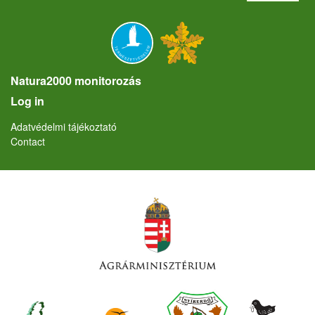
Natura2000 monitorozás
User account menu
Log in
Lábléc
Adatvédelmi tájékoztató
Contact