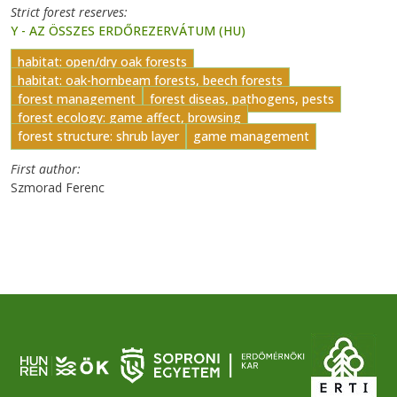
Strict forest reserves
Y - AZ ÖSSZES ERDŐREZERVÁTUM (HU)
habitat: open/dry oak forests
habitat: oak-hornbeam forests, beech forests
forest management
forest diseas, pathogens, pests
forest ecology: game affect, browsing
forest structure: shrub layer
game management
First author
Szmorad Ferenc