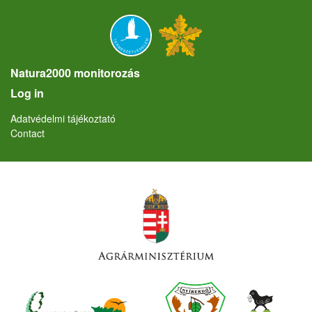
Natura2000 monitorozás
User account menu
Log in
Lábléc
Adatvédelmi tájékoztató
Contact