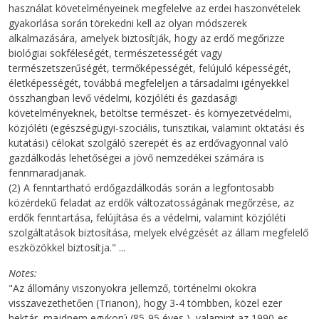
használat követelményeinek megfelelve az erdei haszonvételek
gyakorlása során törekedni kell az olyan módszerek
alkalmazására, amelyek biztosítják, hogy az erdő megőrizze
biológiai sokféleségét, természetességét vagy
természetszerűségét, termőképességét, felújuló képességét,
életképességét, továbbá megfeleljen a társadalmi igényekkel
összhangban levő védelmi, közjóléti és gazdasági
követelményeknek, betöltse természet- és környezetvédelmi,
közjóléti (egészségügyi-szociális, turisztikai, valamint oktatási és
kutatási) célokat szolgáló szerepét és az erdővagyonnal való
gazdálkodás lehetőségei a jövő nemzedékei számára is
fennmaradjanak.
(2) A fenntartható erdőgazdálkodás során a legfontosabb
közérdekű feladat az erdők változatosságának megőrzése, az
erdők fenntartása, felújítása és a védelmi, valamint közjóléti
szolgáltatások biztosítása, melyek elvégzését az állam megfelelő
eszközökkel biztosítja." ...
Notes
"Az állomány viszonyokra jellemző, történelmi okokra
visszavezethetően (Trianon), hogy 3-4 tömbben, közel ezer
hektár, majdnem egykorú (85-95 éves ), valamint az 1990-es