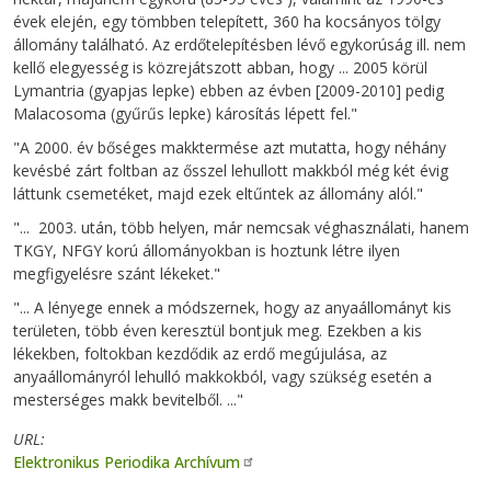
évek elején, egy tömbben telepített, 360 ha kocsányos tölgy
állomány található. Az erdőtelepítésben lévő egykorúság ill. nem
kellő elegyesség is közrejátszott abban, hogy ... 2005 körül
Lymantria (gyapjas lepke) ebben az évben [2009-2010] pedig
Malacosoma (gyűrűs lepke) károsítás lépett fel."
"A 2000. év bőséges makktermése azt mutatta, hogy néhány
kevésbé zárt foltban az ősszel lehullott makkból még két évig
láttunk csemetéket, majd ezek eltűntek az állomány alól."
"... 2003. után, több helyen, már nemcsak véghasználati, hanem
TKGY, NFGY korú állományokban is hoztunk létre ilyen
megfigyelésre szánt lékeket."
"... A lényege ennek a módszernek, hogy az anyaállományt kis
területen, több éven keresztül bontjuk meg. Ezekben a kis
lékekben, foltokban kezdődik az erdő megújulása, az
anyaállományról lehulló makkokból, vagy szükség esetén a
mesterséges makk bevitelből. ..."
URL
Elektronikus Periodika Archívum