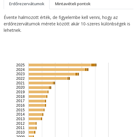
Primary tabs
Erdőrezervátumok
Mintavételi pontok
Évente halmozott érték, de figyelembe kell venni, hogy az
erdőrezervátumok mérete között akár 10-szeres különbségek is
lehetnek.
2025
2024
2023
2022
2021
2020
2019
2018
2017
2016
2015
2014
2013
2012
2011
2010
2009