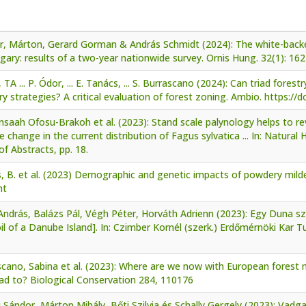
r, Márton, Gerard Gorman & András Schmidt (2024): The white-bac
gary: results of a two-year nationwide survey. Ornis Hung. 32(1): 162
 TA ... P. Ódor, ... E. Tanács, ... S. Burrascano (2024): Can triad forest
ry strategies? A critical evaluation of forest zoning. Ambio. https:/
aah Ofosu-Brakoh et al. (2023): Stand scale palynology helps to rev
e change in the current distribution of Fagus sylvatica ... In: Natur
f Abstracts, pp. 18.
, B. et al. (2023) Demographic and genetic impacts of powdery mild
nt
András, Balázs Pál, Végh Péter, Horváth Adrienn (2023): Egy Duna sz
il of a Danube Island]. In: Czimber Kornél (szerk.) Erdőmérnöki Kar
cano, Sabina et al. (2023): Where are we now with European forest 
ad to? Biological Conservation 284, 110176
 Sándor, Márton Mihály, Bőti Szilvia és Schally Gergely (2023): Vadg