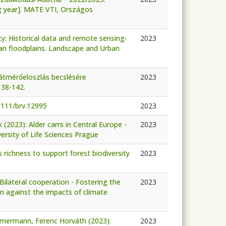
 year]. MATE VTI, Országos
ity: Historical data and remote sensing-
2023
an floodplains. Landscape and Urban
átmérőeloszlás becslésére
2023
38-142.
.1111/brv.12995
2023
(2023): Alder carrs in Central Europe -
2023
ersity of Life Sciences Prague
s richness to support forest biodiversity
2023
Bilateral cooperation - Fostering the
2023
on against the impacts of climate
immermann, Ferenc Horváth (2023):
2023