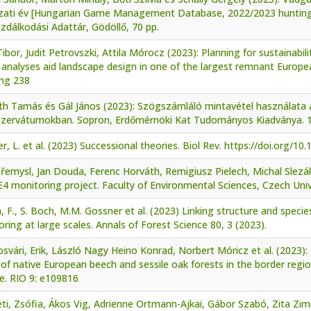
zati év [Hungarian Game Management Database, 2022/2023 hunting
dálkodási Adattár, Gödöllő, 70 pp.
Tibor, Judit Petrovszki, Attila Mórocz (2023): Planning for sustainabil
analyses aid landscape design in one of the largest remnant Europe
ing 238
th Tamás és Gál János (2023): Szögszámláló mintavétel használata 
ezervátumokban. Sopron, Erdőmérnöki Kat Tudományos Kiadványa. 1
r, L. et al. (2023) Successional theories. Biol Rev. https://doi.org/10
Přemysl, Jan Douda, Ferenc Horváth, Remigiusz Pielech, Michal Slezák 
 monitoring project. Faculty of Environmental Sciences, Czech Univ
, F., S. Boch, M.M. Gossner et al. (2023) Linking structure and specie
ring at large scales. Annals of Forest Science 80, 3 (2023).
vári, Erik, László Nagy Heino Konrad, Norbert Móricz et al. (2023): 
y of native European beech and sessile oak forests in the border regi
e. RIO 9: e109816
ti, Zsófia, Ákos Vig, Adrienne Ortmann-Ajkai, Gábor Szabó, Zita Z