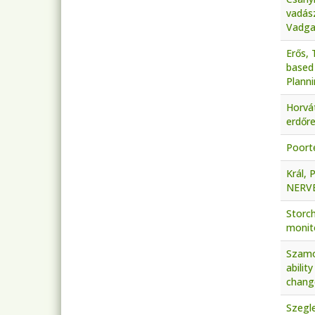
vadás
Vadgaz
Erős, 
based 
Plann
Horvá
erdőr
Poorte
Král, 
NERVE4
Storch
monito
Szamos
abilit
chang
Szegle