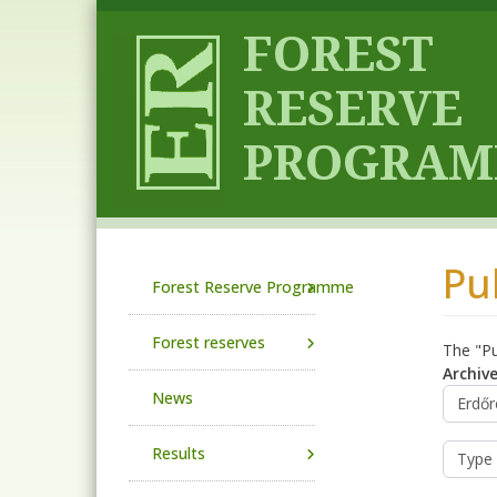
Skip to main content
Pu
Main navigation
Forest Reserve Programme
Forest reserves
The "Pu
Archiv
News
Results