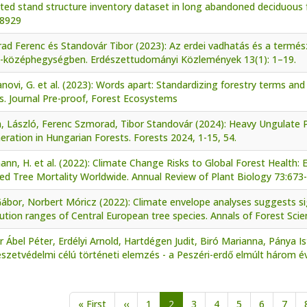
ed stand structure inventory dataset in long abandoned deciduous fo
08929
d Ferenc és Standovár Tibor (2023): Az erdei vadhatás és a termész
i-középhegységben. Erdészettudományi Közlemények 13(1): 1–19.
novi, G. et al. (2023): Words apart: Standardizing forestry terms and
s. Journal Pre-proof, Forest Ecosystems
n, László, Ferenc Szmorad, Tibor Standovár (2024): Heavy Ungulate 
ration in Hungarian Forests. Forests 2024, 1-15, 54.
nn, H. et al. (2022): Climate Change Risks to Global Forest Health
ed Tree Mortality Worldwide. Annual Review of Plant Biology 73:673
 Gábor, Norbert Móricz (2022): Climate envelope analyses suggests s
bution ranges of Central European tree species. Annals of Forest Sci
 Ábel Péter, Erdélyi Arnold, Hartdégen Judit, Biró Marianna, Pánya 
zetvédelmi célú történeti elemzés - a Peszéri-erdő elmúlt három év
nation
First page
Previous page
« First
‹‹
1
2
3
4
5
6
7