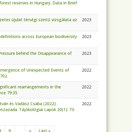
rest reserves in Hungary. Data in Brief
etes újulat térségi szintű vizsgálata az
2023
 definitions across European biodiversity
2023
Pressure behind the Disappearance of
2023
: Emergence of Unexpected Events of
2022
-702.
ignificant rearrangements in the
2022
ence 79:35
István és Vadász Csaba (2022):
2022
szazada. Tájökológiai Lapok 20(1): 73-
Next page
Last page
8
9
…
››
Last »