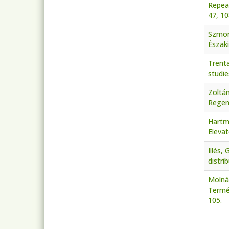
Repeat
47, 1
Szmora
Észak
Trenta
studie
Zoltá
Regene
Hartma
Elevat
Illés,
distri
Molnár
Termés
105.
Pagi