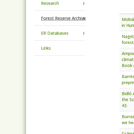
Research
Forest Reserve Archive
Molná
in Hun
ER Databases
Nagel,
forest
Links
Ampons
climat
Book o
Barrès
prepri
Bidló 
the So
43.
Burras
we he
Csányi