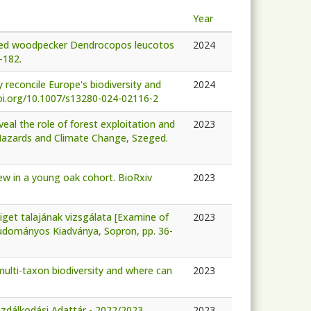
Year
ked woodpecker Dendrocopos leucotos
2024
-182.
ry reconcile Europe's biodiversity and
2024
/doi.org/10.1007/s13280-024-02116-2
eal the role of forest exploitation and
2023
al Hazards and Climate Change, Szeged.
ew in a young oak cohort. BioRxiv
2023
iget talajának vizsgálata [Examine of
2023
 Tudományos Kiadványa, Sopron, pp. 36-
multi-taxon biodiversity and where can
2023
azdálkodási Adattár - 2022/2023.
2023