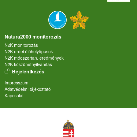
Natura2000 monitorozás
N2K monitorozás
N2K erdei élőhelytípusok
N2K módszertan, eredmények
N2K köszönetnyilvánítás
User account menu
Bejelentkezés
Lábléc
Impresszum
Adatvédelmi tájékoztató
Kapcsolat