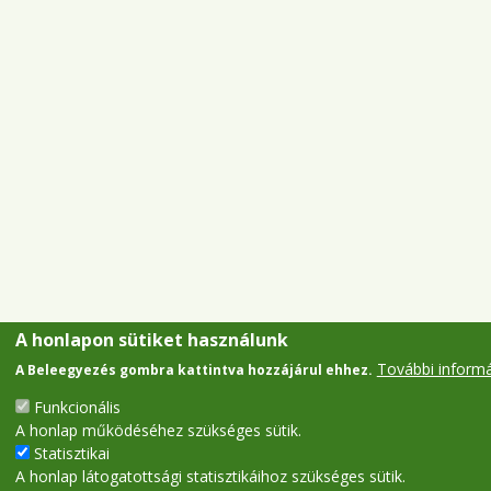
A honlapon sütiket használunk
További inform
A Beleegyezés gombra kattintva hozzájárul ehhez.
Funkcionális
A honlap működéséhez szükséges sütik.
Statisztikai
A honlap látogatottsági statisztikáihoz szükséges sütik.