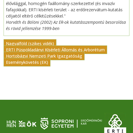
élővilággal, homogén faállomány-szerkezettel (és invazív
fafajokkal). ERTI kísérleti terület - az erdőrezervátum-kutatás
céljaitól eltérő célkitűzésekkel."
Horváth és Bölöni (2002) Az ER-ok kutatásszempontú besorolása
és rövid jellemzése 1999-ben
Nagyalföld (szikes vidék)
ERTI Püspökladányi Kísérleti Állomás és Arborétum
Hortobágyi Nemzeti Park Igazgatóság
Eseménykövetés (EK)