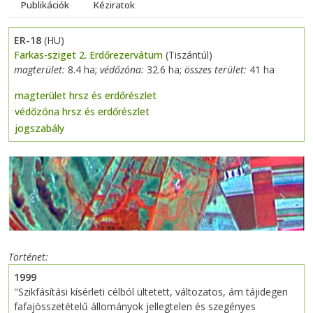
Publikációk
Kéziratok
ER-18
(HU)
Farkas-sziget 2. Erdőrezervátum
(Tiszántúl)
magterület:
8.4 ha;
védőzóna:
32.6 ha;
összes terület:
41 ha
magterület hrsz és erdőrészlet
védőzóna hrsz és erdőrészlet
jogszabály
Previous
Next
Történet
1999
"Szikfásítási kísérleti célból ültetett, változatos, ám tájidegen
fafajösszetételű állományok jellegtelen és szegényes