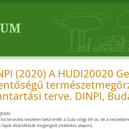
NPI (2020) A HUDI20020 Ge
lentőségű természetmegőrz
nntartási terve. DINPI, Bud
glalás
 ha tervezési területen belül említi a Száz-völgy ER-ot, de a területkim
s fajok eltávolítását megengedi (önkéntes alapon)