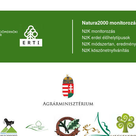
Natura2000 monitorozá
N2K monitorozás
N2K erdei élőhelytípusok
N2K módszertan, eredmény
N2K köszönetnyilvánítás