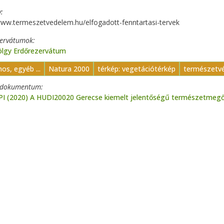
y
www.termeszetvedelem.hu/elfogadott-fenntartasi-tervek
zervátumok
ölgy Erdőrezervátum
nos, egyéb ...
Natura 2000
térkép: vegetációtérkép
természetv
t dokumentum
I (2020) A HUDI20020 Gerecse kiemelt jelentőségű természetmegőrz