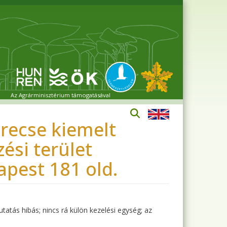
Az Agrárminisztérium támogatásával
recse kiemelt
ési terület
apest 181 old.
utatás hibás; nincs rá külön kezelési egység; az