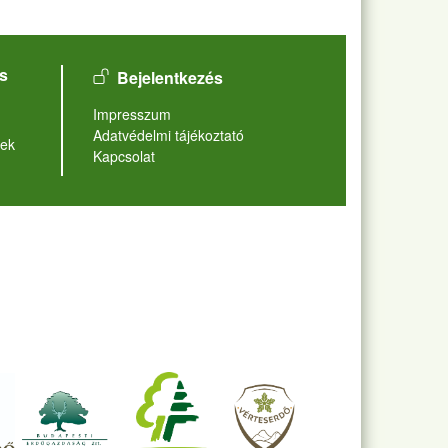
User account menu
s
Bejelentkezés
Lábléc
Impresszum
Adatvédelmi tájékoztató
ek
Kapcsolat