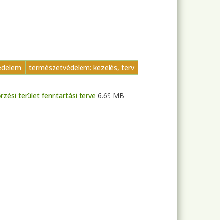
édelem
természetvédelem: kezelés, terv
ési terület fenntartási terve
6.69 MB